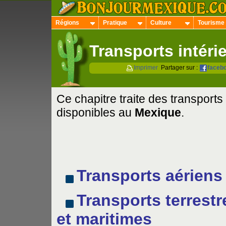
Régions
Pratique
Culture
Tourisme
Transports intéri
Imprimer
Partager sur :
faceb
Ce chapitre traite des transports
disponibles au
Mexique
.
Transports aériens
Transports terrestr
et maritimes