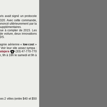
is avait signé un protocole
 A320. Avec cette commande,
nnoncé ultérieurement par la
 supplémentaires.
évue à compter de 2015. Les
 de voilure, deux innovations
ADS.
pagnie aérienne «
low cost
»
Voir leur site assez sympa :
alajara
(33) 47-770-770
h, 9h à 18h le samedi et 9h à
s 2 villes (entre $40 et $50