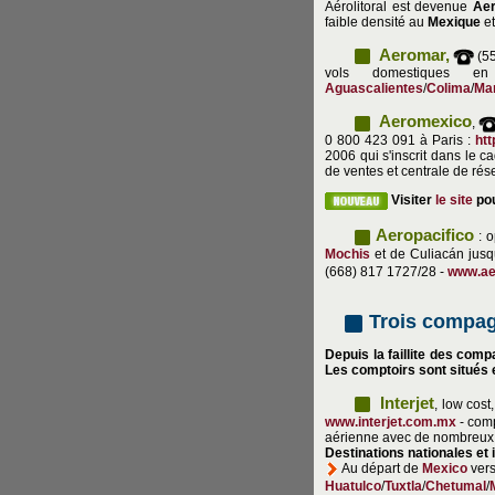
Aérolitoral est devenue
Ae
faible densité au
Mexique
et
Aeromar,
(55
vols domestiques 
Aguascalientes
/
Colima
/
Man
Aeromexico
,
0 800 423 091 à Paris :
htt
2006 qui s'inscrit dans le 
de ventes et centrale de rés
Visiter
le site
pou
Aeropacifico
: o
Mochis
et de Culiacán jus
(668) 817 1727/28 -
www.ae
Trois
compagn
Depuis la faillite des comp
Les comptoirs sont situés e
Interjet
, low cost
www.interjet.com.mx
- com
aérienne avec de nombreux v
Destinations
nationales et 
Au départ de
Mexico
ver
Huatulco
/
Tuxtla
/
Chetumal
/