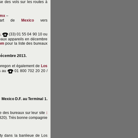
e des vols sur les routes à
.mx
–
épart de
Mexico
vers
o
,
(33) 01 55 04 90 10 ou
aux appareils en décembre
com
pour la liste des bureaux
 Décembre 2013.
Obregon et également de
Los
ns au
01 800 702 20 20 /
e Mexico D.F. au Terminal 1.
te des bureaux sur leur site
:
A320). Très bonne compagnie
y dans la banlieue de Los