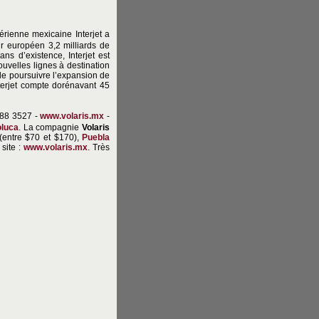
rienne mexicaine Interjet a
ur européen 3,2 milliards de
ns d’existence, Interjet est
uvelles lignes à destination
de poursuivre l’expansion de
nterjet compte dorénavant 45
988 3527 -
www.volaris.mx
-
oluca
. La compagnie
Volaris
(entre $70 et $170),
Puebla
 site :
www.volaris.mx
. Très