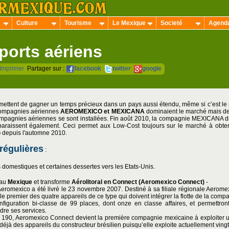
Culture
Tourisme
Le Mexique
Societé
Agend
ports aériens
Imprimer
Partager sur :
facebook
twitter
google
ettent de gagner un temps précieux dans un pays aussi étendu, même si c’est le
compagnies aériennes
AEROMEXICO et MEXICANA
dominaient le marché mais de
pagnies aériennes se sont installées. Fin août 2010, la compagnie MEXICANA dis
araissent également. Ceci permet aux Low-Cost toujours sur le marché à obtenir
o
depuis l'automne 2010.
égulières
:
s domestiques et certaines dessertes vers les Etats-Unis.
 au
Mexique
et transforme
Aérolitoral en Connect (Aeromexico Connect)
-
eromexico a été livré le 23 novembre 2007. Destiné à sa filiale régionale Aerom
 le premier des quatre appareils de ce type qui doivent intégrer la flotte de la com
figuration bi-classe de 99 places, dont onze en classe affaires, et permettr
ndre ses services.
J 190, Aeromexico Connect devient la première compagnie mexicaine à exploiter u
éjà des appareils du constructeur brésilien puisqu’elle exploite actuellement ving