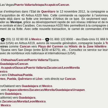
 Las Vegas/
Puerto Vallarta
/
Ixtapa
/
Acapulco
/
Cancun
.
ue d’entreprises dans l’Etat de
Querétaro
le 12 novembre 2012, la compagnie aé
e l’acquisition de 40 Airbus A320 Néo. Cette commande va rapporter à l’avionne
compte déjà dans sa flotte une trentaine d’Airbus de ce type. En seulement sept a
ader au
Mexique
, grâce au développement rapide de son réseau intérieur et de no
ue centrale et des Caraïbes. Ces nouveaux A320 Néo permettront à la compagnie 
ment de sa flotte. Avec cette nouvelle transaction, le carnet de commandes d’I
,
(55) 11 02 80 00 à
Mexico
–
01 800 122 8000 - des Etats-Unis 01 866 
ionaux (USA) en Airbus A319, avions de nouvelle génération, compagnie basée à
T
estres
comme
Cancun
vers
Playa del Carmen
ou
Hôtels de la Zone hôtelière
, Tijuana vers San Diego (entre $230 et $275), etc... Consultez ce service sur leur
vec de nombreux vols nationaux et internationaux (USA).
:
s
Chihuahua
/
Cancun
/
Puerto Vallarta
/Tijuana.
Guadalajara
/
Cancun
.
s
Acapulco
/
Oaxaca
/
Puerto Vallarta
/
Zacatecas
/
Leon
/
Morelia
exico
.
a
vers
Chihuahua
/
Puebla
.
ntes
,
Puebla
,
Quéretaro
et
Léon
: vols directs sur
Cancun
.
sco/Oakland vers
Guadalajara
et
Mexico
.
s vers
Aguascalientes
/
Zacatecas
/
Morelia
/
Guadalajara
/
Uruapan
.
vers
Guadalajara
.
lifornie) vers
Guadalajara
.
rs
Zacatecas
/
Morelia
/
Leon
/
Mexico
.
s
Mexico
.