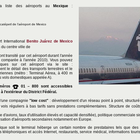
la liste des aéroports au
Mexique
:
catépetl de l'aéroport de Mexico
t International
Benito Juárez de Mexico
 du centre ville de
nt transité par cet aéroport durant l'année
 comparée à l'année 2010). Vous pouvez
iques sur cet aéroport via le site :
nt le détail des transports terrestres et le
riennes (métro : Terminal Aérea, à 400 m
s vols domestiques appelée A).
méros
01 – 800 sont accessibles
 l’extérieur du District Fédéral.
u'une compagnie
"low cost"
: développement d'un réseau point à point, structur
vols réguliers à bas tarifs sans prestations complémentaires. Structure de coûts
d'avions, taux d'utilisation élevés et capacité densifiée), politique commerciale si
tilisation d'aéroports secondaires notamment en Europe.
que soit le terminal héberge un certain nombre de prestataires tels que des
 téléphoniques et accès Internet, restaurants, service médical, informations touris