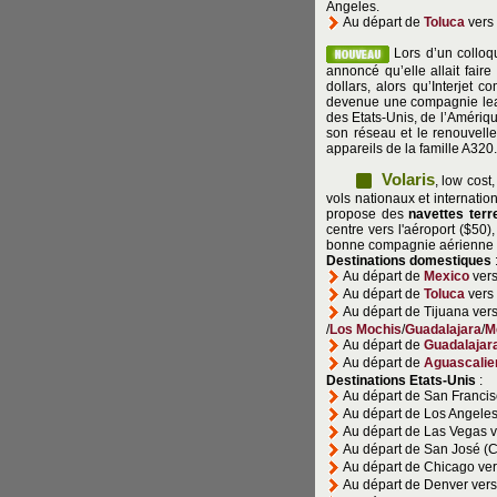
Angeles.
Au départ de
Toluca
vers
Lors d’un colloq
annoncé qu’elle allait fair
dollars, alors qu’Interjet 
devenue une compagnie le
des Etats-Unis, de l’Amériq
son réseau et le renouvelle
appareils de la famille A320.
Volaris
, low cost
vols nationaux et internat
propose des
navettes terr
centre vers l'aéroport ($50)
bonne compagnie aérienne a
Destinations
domestiques
Au départ de
Mexico
ver
Au départ de
Toluca
vers
Au départ de Tijuana ver
/
Los Mochis
/
Guadalajara
/
M
Au départ de
Guadalajar
Au départ de
Aguascalie
Destinations Etats-Unis
:
Au départ de San Franci
Au départ de Los Angele
Au départ de Las Vegas 
Au départ de San José (Ca
Au départ de Chicago ve
Au départ de Denver ver