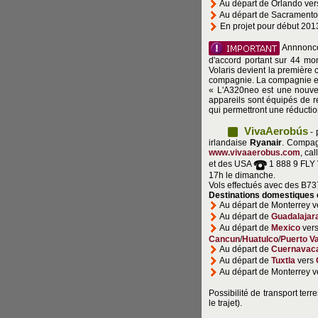
Au départ de Orlando ve
Au départ de Sacramento
En projet pour début 201
Annnonce 
d'accord portant sur 44 mo
Volaris devient la première
compagnie. La compagnie exp
« L'A320neo est une nouvel
appareils sont équipés de ré
qui permettront une réducti
VivaAerobús
- 
irlandaise
Ryanair
. Compagn
www.vivaaerobus.com
, cal
et des USA
1 888 9 FLY V
17h le dimanche.
Vols effectués avec des B73
Destinations domestiques e
Au départ de Monterrey 
Au départ de
Guadalajar
Au départ de
Mexico
ver
Cancun
/
Huatulco
/
Puerto Va
Au départ de
Cuernavac
Au départ de
Tuxtla
vers
Au départ de Monterrey v
Possibilité de transport terr
le trajet).