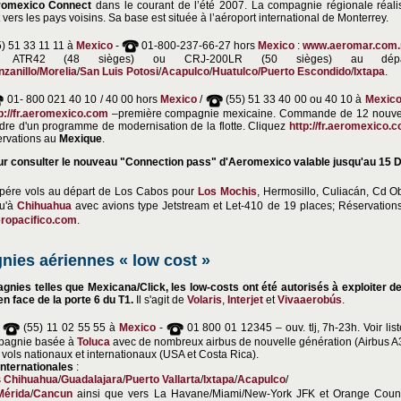
romexico Connect
dans le courant de l’été 2007. La compagnie régionale réalis
 vers les pays voisins. Sa base est située à l’aéroport international de Monterrey.
) 51 33 11 11 à
Mexico
-
01-800-237-66-27 hors
Mexico
:
www.aeromar.com
en ATR42 (48 sièges) ou CRJ-200LR (50 sièges) au d
zanillo
/Morelia
/
San Luis Potosi
/
Acapulco
/
Huatulco/Puerto Escondido
/
Ixtapa
.
01- 800 021 40 10 / 40 00 hors
Mexico
/
(55) 51 33 40 00 ou 40 10 à
Mexic
p://fr.aeromexico.com
–première compagnie mexicaine. Commande de 12 nouve
cadre d'un programme de modernisation de la flotte. Cliquez
http://fr.aeromexico.
ervations au
Mexique
.
r consulter le nouveau "Connection pass" d'Aeromexico valable jusqu'au 15
pére vols au départ de Los Cabos pour
Los Mochis
, Hermosillo, Culiacán, Cd 
qu'à
Chihuahua
avec avions type Jetstream et Let-410 de 19 places; Réservatio
ropacifico.com
.
ies aériennes « low cost »
agnies telles que Mexicana/Click, les low-costs ont été autorisés à exploiter d
n face de la porte 6 du T1.
Il s'agit de
Volaris
,
Interjet
et
Vivaaerobús
.
,
(55) 11 02 55 55 à
Mexico
-
01 800 01 12345 – ouv. tlj, 7h-23h. Voir lis
pagnie basée à
Toluca
avec de nombreux airbus de nouvelle génération (Airbus 
ols nationaux et internationaux (USA et Costa Rica).
internationales
:
s
Chihuahua
/
Guadalajara
/
Puerto Vallarta
/
Ixtapa
/
Acapulco
/
Mérida
/
Cancun
ainsi que vers La Havane/Miami/New-York JFK et Orange Count