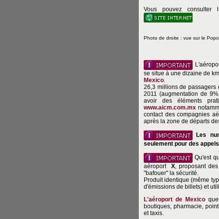
Vous pouvez consulter 
Photo de droite : vue sur le Popo
L'aéropor
se situe à une dizaine de km
Mexico
.
26,3 millions de passagers o
2011 (augmentation de 9%
avoir des éléments prat
www.aicm.com.mx
notamme
contact des compagnies aé
après la zone de départs de
Les nu
seulement pour des appels à
Qu'est q
aéroport
X
, proposant des 
"bafouer" la sécurité.
Produit identique (même type 
d'émissions de billets) et u
L'aéroport de Mexico
quel
boutiques, pharmacie, points
et taxis.