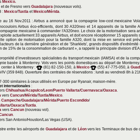
rs
Mexico.
 et de Fresno vers
Guadalajara
(nouveaux vols).
3 :
Mexico
/
Tuxtla
et
Mexico
/
Mérida
.
au 16 Nov.2011 : Airbus a annoncé que la compagnie low-cost mexicaine Volar
nocouloirs Airbus éco-efficients, dont 30 A320neo et 14 appareils de la famille
 compagnie mexicaine à commander l'A320neo. Le choix de la motorisation sera a
loite actuellement 33 appareils Airbus, et doit encore réceptionner 15 appareils
le option de motorisation pour la famille A320, dont la mise en service est pr
acteurs de la dernière génération et de 'Sharklets', grands dispositifs d'extrémité
on de 15% de la consommation de carburant », a rappelé la principale division d'E
propriété d’investisseurs spécialistes du transport mexicain (IAMSA) et de la com
ie basée à Monterrey. Vols vers les points domestiques au départ de Monterrey. 
l
center à Monterrey :
(81) 82-150-150, à
Mexico
(55) 47-775-050, à
Guad
IV (359 848). Ouverture des centrales de réservations : lundi au vendredi 8h à 21
7-300 similaires à ceux utilisés en Europe par Ryanair, maison-mère.
t internationales
:
vers
Chihuahua
/
Acapulco
/
Leon
/
Puerto Vallarta
/
Cuernavaca
/
Oaxaca
.
a
vers
Cancun
/
Mérida
/
Tuxtla
/
Mexico
.
s
Campeche
/
Guadalajara
/
Mérida
/
Puerto Escondido
/
llarta
/
Oaxaca
/
Tuxtla
.
a
vers
Cancun
(nouveau vol).
Cancun
.
ers San Antonio/Houston/Las Vegas (USA).
estre entre les aéroports de
Guadalajara
et de
Léon
vers les Terminaux de bus de ce