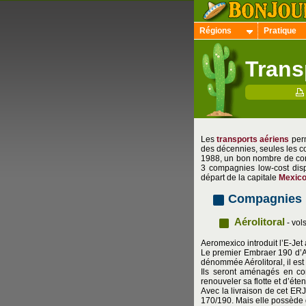
Régions
Pratique
Trans
Les
transports aériens
perm
des décennies, seules les 
1988, un bon nombre de com
3 compagnies low-cost disp
départ de la capitale
Mexic
Compagnies r
Aérolitoral
- vol
Aeromexico introduit l’E-Jet
Le premier Embraer 190 d’A
dénommée Aérolitoral, il est
Ils seront aménagés en con
renouveler sa flotte et d’éte
Avec la livraison de cet ER
170/190. Mais elle possède d