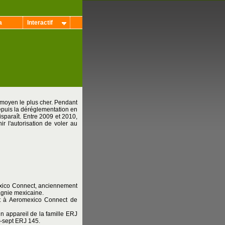
a
Interactif
 moyen le plus cher. Pendant
puis la déréglementation en
paraît. Entre 2009 et 2010,
 l'autorisation de voler au
exico Connect, anciennement
pagnie mexicaine.
ont à Aeromexico Connect de
n appareil de la famille ERJ
t-sept ERJ 145.