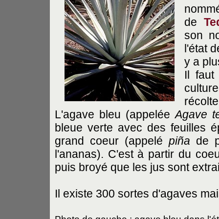
nommé
de
Te
son n
l'état 
y a pl
Il fau
cultur
récolte
L'agave bleu (appelée
Agave t
bleue verte avec des feuilles 
grand coeur (appelé
piña
de p
l'ananas). C'est à partir du coe
puis broyé que les jus sont extrai
Il existe 300 sortes d'agaves mai