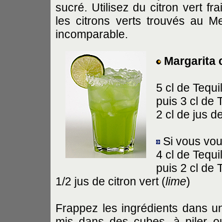
sucré. Utilisez du citron vert fra
les citrons verts trouvés au M
incomparable.
Margarita 
5 cl de Tequi
puis 3 cl de 
2 cl de jus de
Si vous vo
4 cl de Tequi
puis 2 cl de 
1/2 jus de citron vert (
lime
)
Frappez les ingrédients dans un
mis dans des cubes, à piler o