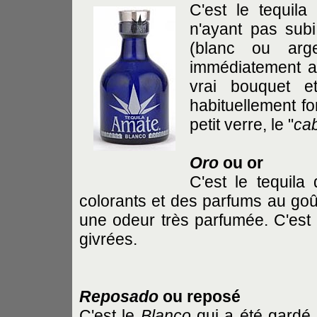
C'est le tequila
n'ayant pas subi
(blanc ou arge
immédiatement apr
vrai bouquet e
habituellement fo
petit verre, le "
cab
Oro
ou or
C'est le tequil
colorants et des parfums au goû
une odeur très parfumée. C'est l
givrées.
Reposado
ou reposé
C'est le
Blanco
qui a été gardé 