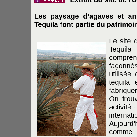
Les paysage d’agaves et anci
Tequila
font partie du patrimoi
Le site 
Tequila
compren
façonnés
utilisée
tequila
fabrique
On trouv
activité
internati
Aujourd’
comme u