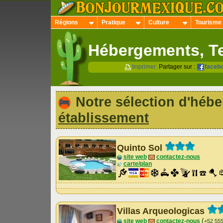
Régions
Pratique
Culture
Tourisme
Hébergements, T
Imprimer
Partager sur :
faceb
Notre sélection d'hé
établissement
Quinto Sol
site web
contactez-nous
carte/plan
Villas Arqueologicas
(
site web
contactez-nous
+52 55