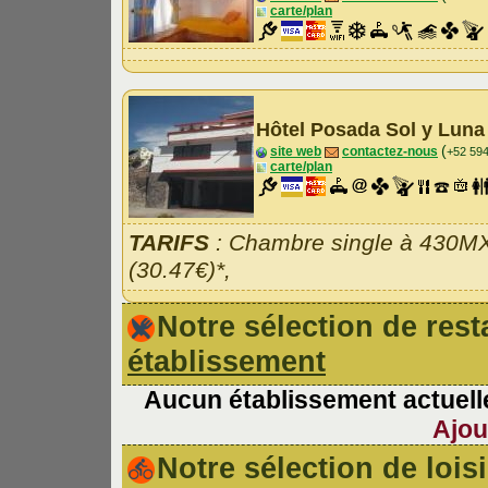
carte/plan
Hôtel Posada Sol y Lun
(
site web
contactez-nous
+52 59
carte/plan
TARIFS
: Chambre single à 430M
(30.47€)*,
Notre sélection de re
établissement
Aucun établissement actuelle
Ajou
Notre sélection de lois