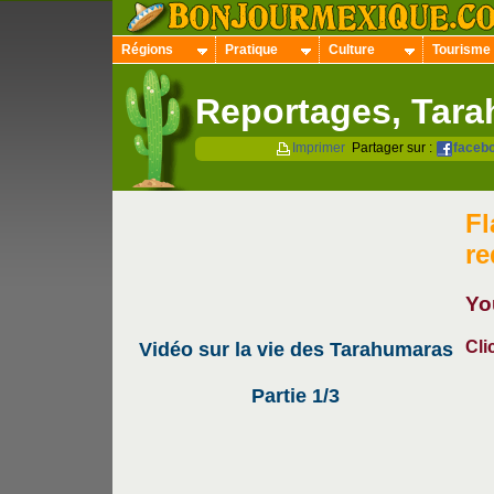
Régions
Pratique
Culture
Tourisme
Reportages, Tar
Imprimer
Partager sur :
faceb
Fl
re
Yo
Cli
Vidéo sur la vie des Tarahumaras
Partie 1/3