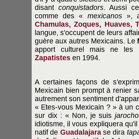
disant
conquistadors
. Aussi ce
comme des «
mexicanos
», a
Chamulas, Zoques, Huaves, 
langue, s'occupent de leurs affai
guère aux autres Mexicains. Le
apport culturel mais ne les
Zapatistes
en 1994.
A certaines façons de s'exprim
Mexicain bien prompt à renier sa n
autrement son sentiment d'appar
« Etes-vous Mexicain ? » à un 
sur dix : « Non, je suis
jarocho
idiotisme, il vous expliquera qu'i
natif de
Guadalajara
se dira
tap