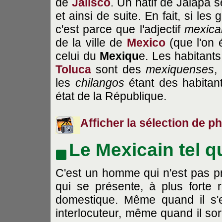
de
Jalisco
. Un natif de Jalapa 
et ainsi de suite. En fait, si les
c'est parce que l'adjectif
mexica
de la ville de
Mexico
(que l'on 
celui du
Mexiqu
e. Les habitant
Toluca
sont des
mexiquenses
,
les
chilangos
étant des habitant
état de la République.
Afficher la sélection de ph
Le Mexicain tel q
C'est un homme qui n'est pas pr
qui se présente, à plus forte r
domestique. Même quand il s'es
interlocuteur, même quand il sort