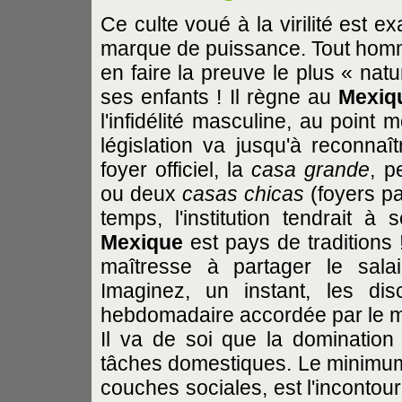
Ce culte voué à la virilité est e
marque de puissance. Tout homme
en faire la preuve le plus « na
ses enfants ! Il règne au
Mexiq
l'infidélité masculine, au poin
législation va jusqu'à reconnaî
foyer officiel, la
casa grande
, p
ou deux
casas chicas
(foyers pa
temps, l'institution tendrait à
Mexique
est pays de traditions ! 
maîtresse à partager le sal
Imaginez, un instant, les d
hebdomadaire accordée par le ma
Il va de soi que la domination
tâches domestiques. Le minimum 
couches sociales, est l'inconto