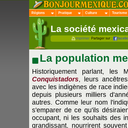
Régions
Pratique
Culture
Tourisme
La société mexic
Imprimer
Partager sur :
faceb
La population me
Historiquement parlant, les
Conquistadors
, leurs ancêtre
avec les indigènes de race indie
depuis plusieurs milliers d'ann
autres. Comme leur nom l'indiq
s'emparer de ce qu'ils désiraie
occupant, ni les souhaits des in
grandissant, nourrirent souven