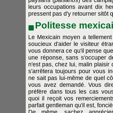
paysans (
paisanos
) des campagn
leurs occupations avant dix heu
pressent pas d'y retourner sitôt 
Politesse mexica
Le Mexicain moyen a tellement à
soucieux d'aider le visiteur étr
vous donnera ce qu'il pense que 
une réponse, sans s'occuper d
n'est pas, chez lui, malin plaisir
s'arrêtera toujours pour vous i
ne sait pas lui-même de quel côt
vous avez demandé. Vous dire qu
préfère dans tous les cas vous 
quoi il reçoit vos remerciements
parfait gentleman qu'il est, fonci
De même, sachez apprécier 