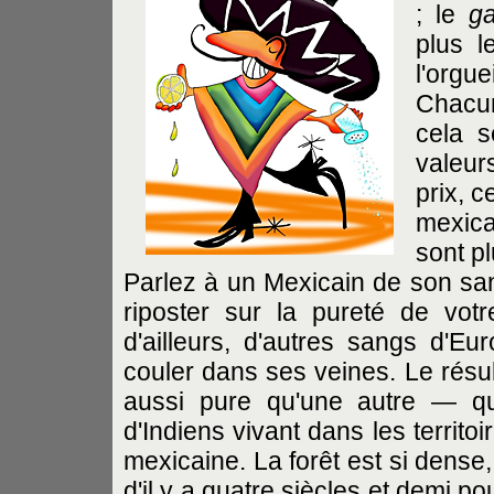
; le
g
plus l
l'orgu
Chacun
cela s
valeur
prix, c
mexica
sont p
Parlez à un Mexicain de son s
riposter sur la pureté de vot
d'ailleurs, d'autres sangs d'Eu
couler dans ses veines. Le résult
aussi pure qu'une autre — qu
d'Indiens vivant dans les territo
mexicaine. La forêt est si dense
d'il y a quatre siècles et demi p