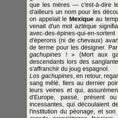
que les mères — c'est-à-dire l
d'ailleurs un nom pour les déc
on appelait le
Mexique
au temps
venait d'un mot aztèque signifi
avec-des-épines-qui-en-sorten
d'éperons (ni de chevaux) avant
de terme pour les désigner. Par 
gachupines
! » (Mort aux gach
descendants lors des sanglante
s'affranchir du joug espagnol.
Los gachupines
, en retour, reg
sang mêlé, fiers au dernier poin
leurs veines et qui, assurémen
d'Europe, passé, présent ou 
incessantes, qui découlaient de
l'institution du péonage, et so