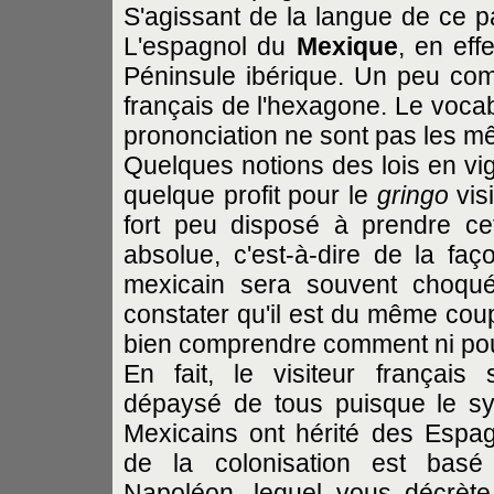
S'agissant de la langue de ce pa
L'espagnol du
Mexique
, en eff
Péninsule ibérique. Un peu com
français de l'hexagone. Le vocabul
prononciation ne sont pas les m
Quelques notions des lois en v
quelque profit pour le
gringo
visi
fort peu disposé à prendre ce
absolue, c'est-à-dire de la faç
mexicain sera souvent choqué
constater qu'il est du même coup
bien comprendre comment ni pour
En fait, le visiteur français
dépaysé de tous puisque le s
Mexicains ont hérité des Espa
de la colonisation est bas
Napoléon, lequel vous décrète