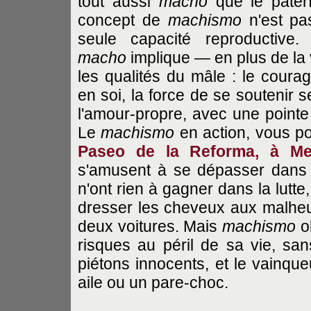
tout aussi
macho
que le paterf
concept de
machismo
n'est pas
seule capacité reproductive
macho
implique — en plus de la v
les qualités du mâle : le courag
en soi, la force de se soutenir s
l'amour-propre, avec une pointe 
Le
machismo
en action, vous pou
Paseo de la Reforma, à Me
s'amusent à se dépasser dans le 
n'ont rien à gagner dans la lutte
dresser les cheveux aux malh
deux voitures. Mais
machismo
ob
risques au péril de sa vie, sa
piétons innocents, et le vainque
aile ou un pare-choc.