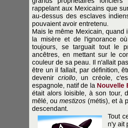
grands propriétaires fonciers
rappelant aux Mexicains que sur 
au-dessus des esclaves indiens, 
pouvaient avoir entretenu.
Mais le même Mexicain, quand il 
la misère et de l'ignorance où
toujours, se targuait tout le 
ancêtres, en mettant sur le co
couleur de sa peau. Il n'allait p
être un il fallait, par définition
devenir
criollo
, un créole, c'e
espagnole, natif de la
Nouvelle
était alors loisible, à son tour
mêlé, ou
mestizos
(métis), et à p
descendant.
Tout c
n'y ait