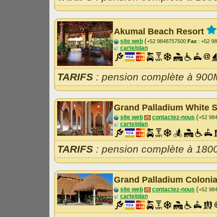
Akumal Beach Resort
(
site web
+52 9848757500
Fax
: +52 9
carte/plan
TARIFS
: pension complète à 900
Grand Palladium White 
(
site web
contactez-nous
+52 98
carte/plan
TARIFS
: pension complète à 180
Grand Palladium Coloni
(
site web
contactez-nous
+52 98
carte/plan