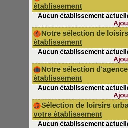
établissement
Aucun établissement actuelle
Ajou
Notre sélection de loisir
établissement
Aucun établissement actuelle
Ajou
Notre sélection d'agen
établissement
Aucun établissement actuelle
Ajou
Sélection de loirsirs ur
votre établissement
Aucun établissement actuelle