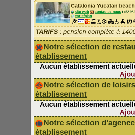
Catalonia Yucatan beach
(
site web
contactez-nous
+52 98
carte/plan
TARIFS
: pension complète à 140
Notre sélection de rest
établissement
Aucun établissement actuelle
Ajou
Notre sélection de loisir
établissement
Aucun établissement actuelle
Ajou
Notre sélection d'agen
établissement