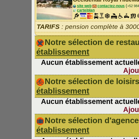
(
site web
contactez-nous
+52 98
carte/plan
TARIFS
: pension complète à 300
Notre sélection de rest
établissement
Aucun établissement actuelle
Ajou
Notre sélection de loisir
établissement
Aucun établissement actuelle
Ajou
Notre sélection d'agen
établissement