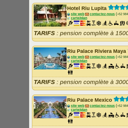
Hotel Riu Lupita
(
site web
contactez-nous
+52 98
carte/plan
TARIFS
: pension complète à 150
Riu Palace Riviera Maya
(
site web
contactez-nous
+52 98
carte/plan
TARIFS
: pension complète à 300
Riu Palace Mexico
(
site web
contactez-nous
+52 98
carte/plan