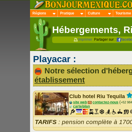
Régions
Pratique
Culture
Tourisme
Hébergements, Ri
Imprimer
Partager sur :
faceb
Playacar :
Notre sélection d'hébe
établissement
Club hotel Riu Tequila
(
site web
contactez-nous
+52 98
carte/plan
TARIFS
: pension complète à 170