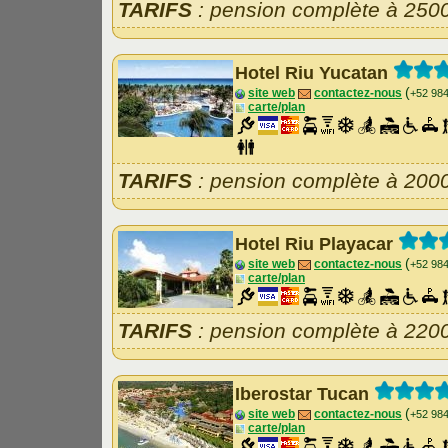
TARIFS
: pension complète à 250
Hotel Riu Yucatan
(
site web
contactez-nous
+52 98
carte/plan
TARIFS
: pension complète à 200
Hotel Riu Playacar
(
site web
contactez-nous
+52 98
carte/plan
TARIFS
: pension complète à 220
Iberostar Tucan
(
site web
contactez-nous
+52 98
carte/plan