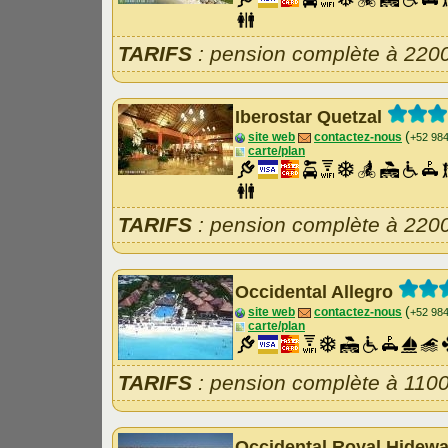
TARIFS
: pension complète à 220
Iberostar Quetzal
(
site web
contactez-nous
+52 98
carte/plan
TARIFS
: pension complète à 220
Occidental Allegro
(
site web
contactez-nous
+52 98
carte/plan
TARIFS
: pension complète à 110
Occidental Royal Hidew