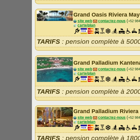
Grand Oasis Riviera Ma
(
site web
contactez-nous
+52 98
carte/plan
TARIFS
: pension complète à 500
Grand Palladium Kante
(
site web
contactez-nous
+52 98
carte/plan
TARIFS
: pension complète à 200
Grand Palladium Riviera
(
site web
contactez-nous
+52 98
carte/plan
TARIFS
: pension complète à 180