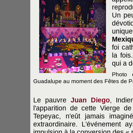
reprod
Un peu
dévoti
unique
Mexiq
foi ca
la fois
qui a 
Photo 
Guadalupe au moment des Fêtes de P
Le pauvre
Juan Diego
, Indi
l'apparition de cette Vierge de 
Tepeyac, n'eût jamais imaginé
extraordinaire. L'événement 
impulsion à la conversion des « 