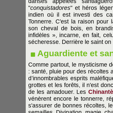
danses appelées santiagueros
"
conquistadores
" et héros lége
indien où il est investi des c
Tonnerre. C'est la raison pour
son cheval de bois, en brandi
infidèles », incarne, en fait, ce
sécheresse. Derrière le saint on c
Aguardiente et sa
Comme partout, le mysticisme 
: santé, pluie pour des récoltes
d’innombrables esprits maléfiqu
grottes et les forêts, il n'est d
de les amadouer. Les
Chinant
vénèrent encore le tonnerre, ré
s'assurer de bonnes récoltes, l
semailles. Divination, magie, c