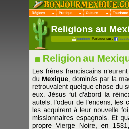
Régions
Pratique
Culture
Tourisme
Religions au Mex
Imprimer
Partager sur :
faceb
Religion
au Mexiq
Les frères franciscains n'euren
du
Mexique
, dominés par la magi
retrouvaient quelque chose du su
eux, Jésus fut d'abord la réin
autels, l'odeur de l'encens, les 
les acquirent à leur nouvelle fo
missionnaires espagnols. Et q
propre Vierge Noire, en 1531