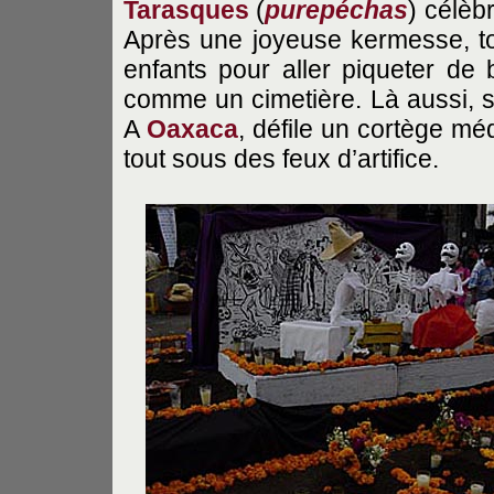
Tarasques
(
purepéchas
) célèb
Après une joyeuse kermesse, to
enfants pour aller piqueter d
comme un cimetière. Là aussi, s
A
Oaxaca
, défile un cortège méd
tout sous des feux d’artifice.