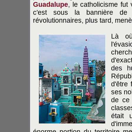
Guadalupe
, le catholicisme fu
c'est sous la bannière d
révolutionnaires, plus tard, men
Là o
l'éva
cherc
d'exac
des h
Répub
d'être
ses no
de ce 
classe
était
d'imme
énorme portion du territoire me