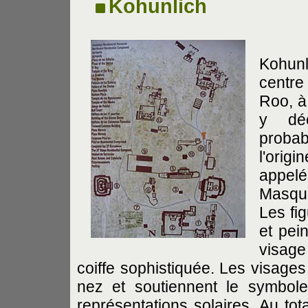
Kohunlich
Kohunl
centre
Roo, à
y déc
proba
l'orig
appelé
Masque
Les fi
et pei
visag
coiffe sophistiquée. Les visage
nez et soutiennent le symbole
représentations solaires. Au to