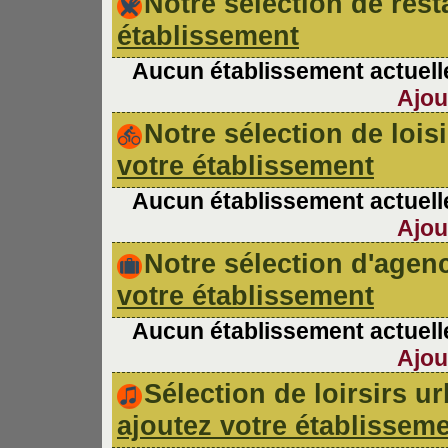
Notre sélection de re
établissement
Aucun établissement actuelle
Ajou
Notre sélection de lois
votre établissement
Aucun établissement actuelle
Ajou
Notre sélection d'age
votre établissement
Aucun établissement actuelle
Ajou
Sélection de loirsirs 
ajoutez votre établissem