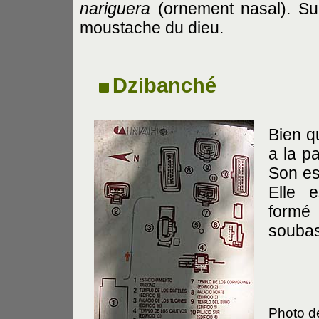
nariguera
(ornement nasal). Sur
moustache du dieu.
Dzibanché
Bien q
a la p
Son es
Elle e
form
soubas
Photo de