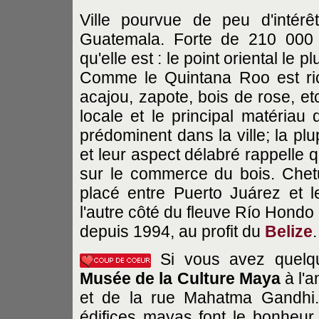
Ville pourvue de peu d'intér
Guatemala. Forte de 210 000
qu'elle est : le point oriental le 
Comme le Quintana Roo est ric
acajou, zapote, bois de rose, etc. 
locale et le principal matériau
prédominent dans la ville; la pl
et leur aspect délabré rappelle q
sur le commerce du bois. Chetu
placé entre Puerto Juárez et l
l'autre côté du fleuve Río Hondo 
depuis 1994, au profit du
Belize
.
Si vous avez quelqu
Musée de la Culture Maya
à l'a
et de la rue Mahatma Gandhi. 
édifices mayas font le bonheur 