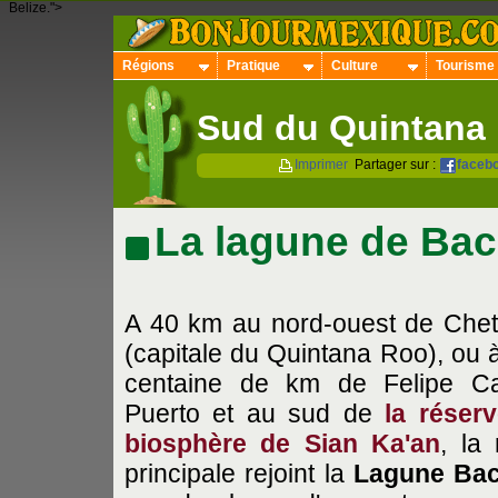
Belize.">
Régions
Pratique
Culture
Tourisme
Sud du Quintana
Imprimer
Partager sur :
faceb
La lagune de Bac
A 40 km au nord-ouest de Che
(capitale du Quintana Roo), ou 
centaine de km de Felipe Car
Puerto et au sud de
la réser
biosphère de Sian Ka'an
, la 
principale rejoint la
Lagune Bac