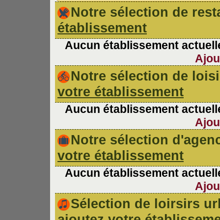
Notre sélection de re
établissement
Aucun établissement actuelle
Ajou
Notre sélection de lois
votre établissement
Aucun établissement actuelle
Ajou
Notre sélection d'age
votre établissement
Aucun établissement actuelle
Ajou
Sélection de loirsirs 
ajoutez votre établissem