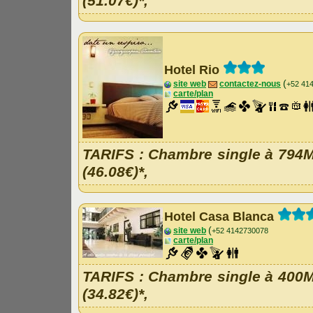
(51.07€)*,
Hotel Rio
(
site web
contactez-nous
+52 41
carte/plan
TARIFS
: Chambre single à 794
(46.08€)*,
Hotel Casa Blanca
(
site web
+52 4142730078
carte/plan
TARIFS
: Chambre single à 400
(34.82€)*,