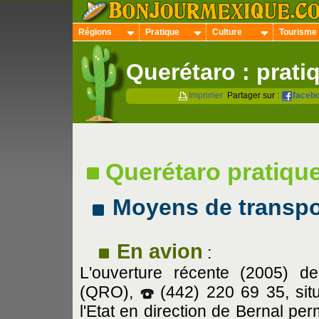
Régions
Pratique
Culture
Tourisme
Querétaro : prati
Imprimer
Partager sur :
faceb
Querétaro pratiqu
Moyens de transpo
En avion
:
L'ouverture récente (2005) de
(QRO),
(442) 220 69 35, sit
l'Etat en direction de Bernal pe