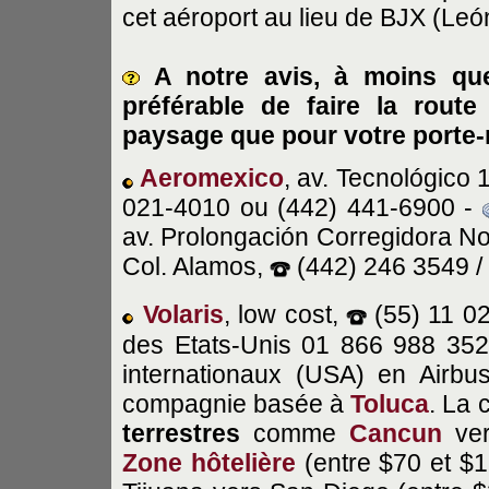
cet aéroport au lieu de BJX (Leó
A notre avis, à moins que
préférable de faire la rout
paysage que pour votre porte
Aeromexico
, av. Tecnológico 
021-4010 ou (442) 441-6900 -
av. Prolongación Corregidora No
Col. Alamos,
(442) 246 3549 /
Volaris
, low cost,
(55) 11 0
des Etats-Unis 01 866 988 35
internationaux (USA) en Airbu
compagnie basée à
Toluca
. La
terrestres
comme
Cancun
ve
Zone hôtelière
(entre $70 et $