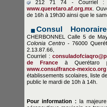
212 71 74 - Courriel 
www.queretaro.af.org.mx
. Ouv
de 16h à 19h30 ainsi que le sam
Consul Honorair
CHERBONNEL Calle 5 de Mayo
Colonia Centro
- 76000 Queré
2.13.87.66,
Courriel :
consuladofciaqro@p
de France
à Querétaro po
www.consulfrance-mexico.org
établissements scolaires, liste d
public le mardi de 10h à 14h.
Pour information :
la majeure 