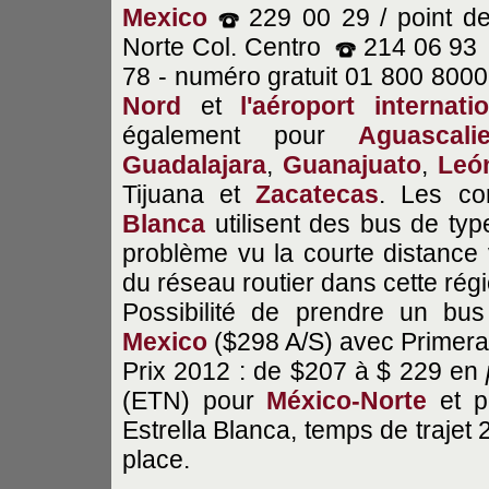
Mexico
229 00 29 / point de
Norte Col. Centro
214 06 93
78 - numéro gratuit 01 800 800
Nord
et
l'aéroport internat
également pour
Aguascali
Guadalajara
,
Guanajuato
,
Leó
Tijuana et
Zacatecas
. Les c
Blanca
utilisent des bus de ty
problème vu la courte distance v
du réseau routier dans cette régi
Possibilité de prendre un bus 
Mexico
($298 A/S) avec Primera
Prix 2012 : de $207 à $ 229 en
(ETN) pour
México-Norte
et 
Estrella Blanca, temps de trajet
place.