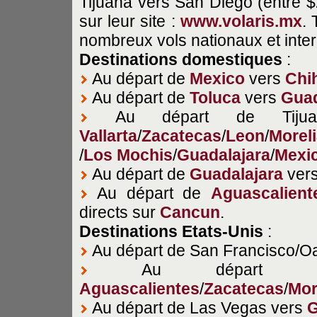
Tijuana vers San Diego (entre $2
sur leur site :
www.volaris.mx
.
nombreux vols nationaux et inte
Destinations
domestiques
:
Au départ de
Mexico
vers
Chi
Au départ de
Toluca
vers
Guad
Au départ de Tiju
Vallarta
/
Zacatecas
/
Leon
/
Morel
/
Los Mochis
/
Guadalajara
/
Mexi
Au départ de
Guadalajara
ver
Au départ de
Aguascalient
directs sur
Cancun
.
Destinations Etats-Unis
:
Au départ de San Francisco/O
Au départ de
Aguascalientes
/
Zacatecas
/
Mor
Au départ de Las Vegas vers
G