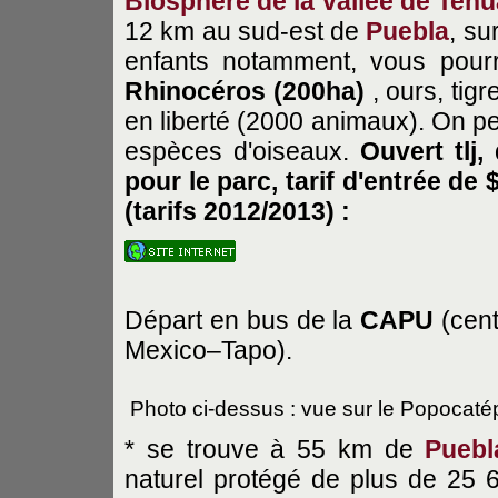
Biosphère de la vallée de Teh
12 km au sud-est de
Puebla
, su
enfants notamment, vous pour
Rhinocéros (200ha)
, ours, tig
en liberté (2000 animaux). On 
espèces d'oiseaux.
Ouvert tlj,
pour le parc, tarif d'entrée de
(tarifs 2012/2013) :
Départ en bus de la
CAPU
(cent
Mexico–Tapo).
Photo ci-dessus : vue sur le Popocatép
* se trouve à 55 km de
Puebl
naturel protégé de plus de 25 