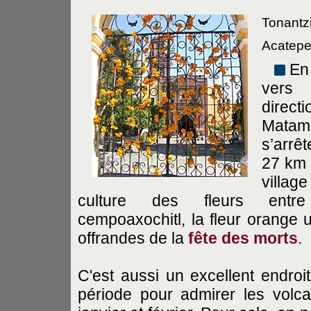
Tonantzi
Acatepec
En
vers
direct
Matam
s’arrê
27 km
villag
culture des fleurs entr
cempoaxochitl, la fleur orange u
offrandes de la
fête des morts
.
C'est aussi un excellent endroi
période pour admirer les volc