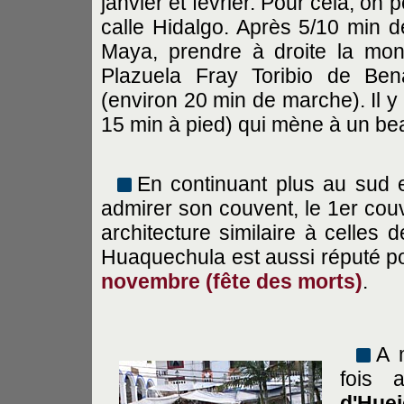
janvier et février. Pour cela, on 
calle Hidalgo. Après 5/10 min d
Maya, prendre à droite la mont
Plazuela Fray Toribio de Ben
(environ 20 min de marche). Il 
15 min à pied) qui mène à un be
En continuant plus au sud 
admirer son couvent, le 1er cou
architecture similaire à celles
Huaquechula est aussi réputé po
novembre (fête des morts)
.
A 
fois 
d'Huej