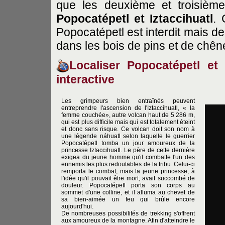
que les deuxième et troisièm
Popocatépetl et Iztaccihuatl
. 
Popocatépetl est interdit mais d
dans les bois de pins et de chên
Localiser
Popocatépetl
et 
interactive
Les grimpeurs bien entraînés peuvent
entreprendre l'ascension de l'Iztaccihuatl, « la
femme couchée», autre volcan haut de 5 286 m,
qui est plus difficile mais qui est totalement éteint
et donc sans risque. Ce volcan doit son nom à
une légende náhuatl selon laquelle le guerrier
Popocatépetl tomba un jour amoureux de la
princesse Iztaccihuatl. Le père de cette dernière
exigea du jeune homme qu'il combatte l'un des
ennemis les plus redoutables de la tribu. Celui-ci
remporta le combat, mais la jeune princesse, à
l'idée qu'il pouvait être mort, avait succombé de
douleur. Popocatépetl porta son corps au
sommet d'une colline, et il alluma au chevet de
sa bien-aimée un feu qui brûle encore
aujourd'hui.
De nombreuses possibilités de trekking s'offrent
aux amoureux de la montagne. Afin d'atteindre le