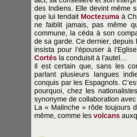
des Indiens. Elle devint même sa
que lui tendait
Moctezuma
à Cho
ne faiblit jamais, pas même q
commune, la céda à son compag
de sa garde. Ce dernier, depuis
insista pour l’épouser à l’Eglis
Cortés
la conduisit à l’autel…
Il est certain que, sans les con
parlant plusieurs langues ind
conquis par les Espagnols. C’est
pourquoi, chez les nationalist
synonyme de collaboration avec l
La « Malinche » rôde toujours da
même, comme les
volcans
auxqu