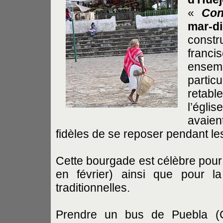
«
Con
mar-d
constr
franci
ense
parti
retabl
l’égli
avaien
fidèles de se reposer pendant l
Cette bourgade est célèbre pou
en février) ainsi que pour l
traditionnelles.
Prendre un bus de Puebla (C