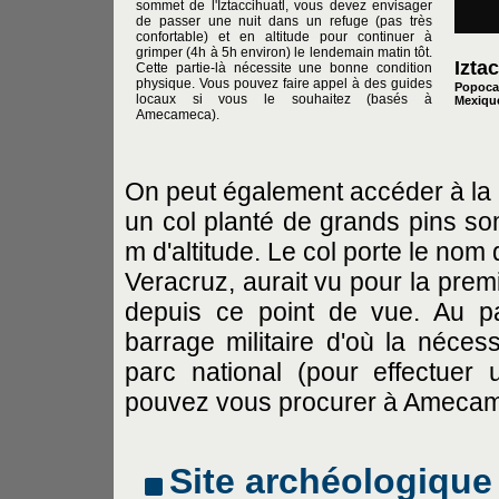
sommet de l'Iztaccihuatl, vous devez envisager
de passer une nuit dans un refuge (pas très
confortable) et en altitude pour continuer à
grimper (4h à 5h environ) le lendemain matin tôt.
Izta
Cette partie-là nécessite une bonne condition
physique. Vous pouvez faire appel à des guides
Popocat
locaux si vous le souhaitez (basés à
Mexique
Amecameca).
On peut également accéder à la 
un col planté de grands pins so
m d'altitude. Le col porte le nom
Veracruz, aurait vu pour la premiè
depuis ce point de vue. Au p
barrage militaire d'où la nécess
parc national (pour effectuer
pouvez vous procurer à Amecam
Site archéologique