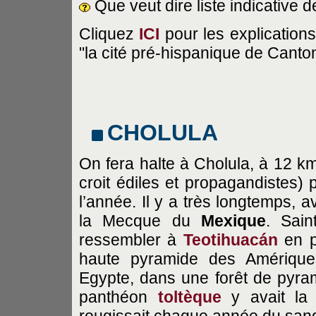
Que veut dire liste indicative 
Cliquez
ICI
pour les explications 
"la cité pré-hispanique de Canto
CHOLULA
On fera halte à Cholula, à 12 k
croit édiles et propagandistes)
l’année. Il y a très longtemps, 
la Mecque du
Mexique
. Sain
ressembler à
Teotihuacán
en pl
haute pyramide des Amériques
Egypte, dans une forêt de pyra
panthéon
toltèque
y avait la