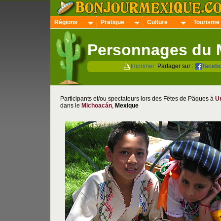
Régions
Pratique
Culture
Tourisme
Personnages du 
Imprimer
Partager sur :
faceb
Participants et/ou spectateurs lors des Fêtes de Pâques à
U
dans le
Michoacán
,
Mexique