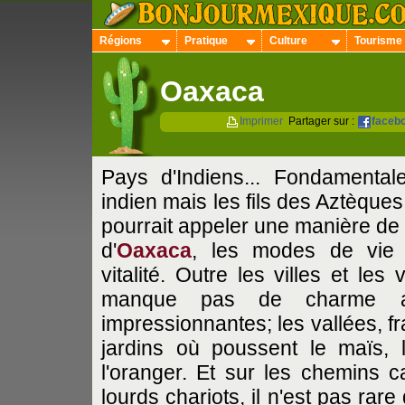
Régions
Pratique
Culture
Tourisme
Oaxaca
Imprimer
Partager sur :
faceb
Pays d'Indiens... Fondamenta
indien mais les fils des Aztèque
pourrait appeler une manière de 
d'
Oaxaca
, les modes de vie t
vitalité. Outre les villes et le
manque pas de charme
impressionnantes; les vallées, f
jardins où poussent le maïs, l
l'oranger. Et sur les chemins
lourds chariots, il n'est pas ra