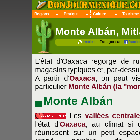
Régions
Pratique
Culture
Tourisme
Monte Albán, Mitl
Imprimer
Partager sur :
faceb
L'état d'Oaxaca regorge de r
magasins typiques et, par-dessus
A partir d'
Oaxaca
, on peut vis
particulier
Monte Albán
(la "mo
Monte Albán
Les
vallées central
l'état d'
Oaxaca
, au climat si 
réunissent sur un petit espa