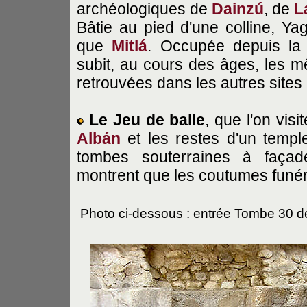
archéologiques de
Dainzú
, de
L
Bâtie au pied d'une colline, Ya
que
Mitlá
. Occupée depuis la
subit, au cours des âges, les m
retrouvées dans les autres sites 
Le Jeu de balle
, que l'on vis
Albán
et les restes d'un templ
tombes souterraines à façad
montrent que les coutumes funér
Photo ci-dessous : entrée Tombe 30 d