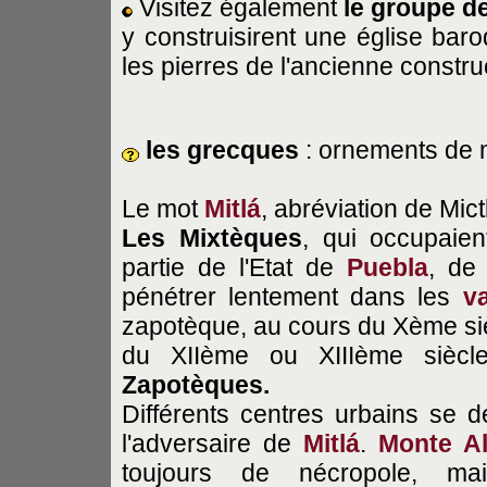
Visitez également
le groupe de
y construisirent une église baro
les pierres de l'ancienne constru
les grecques
: ornements de 
Le mot
Mitlá
, abréviation de Mict
Les Mixtèques
, qui occupaie
partie de l'Etat de
Puebla
, d
pénétrer lentement dans les
v
zapotèque, au cours du Xème sièc
du XIIème ou XIIIème siècl
Zapotèques.
Différents centres urbains se d
l'adversaire de
Mitlá
.
Monte A
toujours de nécropole, ma