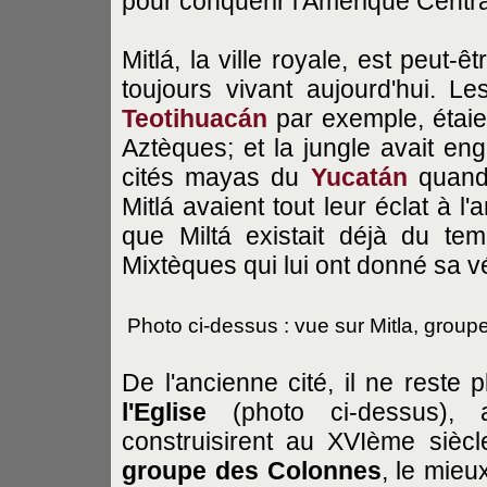
pour conquérir l'Amérique Centra
Mitlá, la ville royale, est peut-
toujours vivant aujourd'hui. 
Teotihuacán
par exemple, étaie
Aztèques; et la jungle avait eng
cités mayas du
Yucatán
quan
Mitlá avaient tout leur éclat à l
que Miltá existait déjà du t
Mixtèques qui lui ont donné sa v
Photo ci-dessus : vue sur Mitla, groupe
De l'ancienne cité, il ne reste
l'Eglise
(photo ci-dessus), 
construisirent au XVIème siècl
groupe des Colonnes
, le mieu