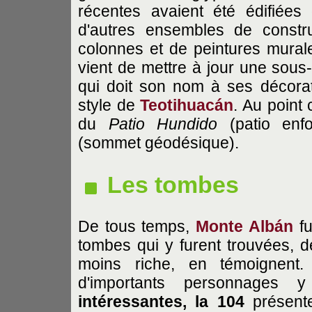
récentes avaient été édifiées
d'autres ensembles de constr
colonnes et de peintures murale
vient de mettre à jour une sous-s
qui doit son nom à ses décorat
style de
Teotihuacán
. Au point 
du
Patio Hundido
(patio enfo
(sommet géodésique).
Les tombes
De tous temps,
Monte Albán
fu
tombes qui y furent trouvées, de
moins riche, en témoignent.
d'importants personnages 
intéressantes, la 104
présent