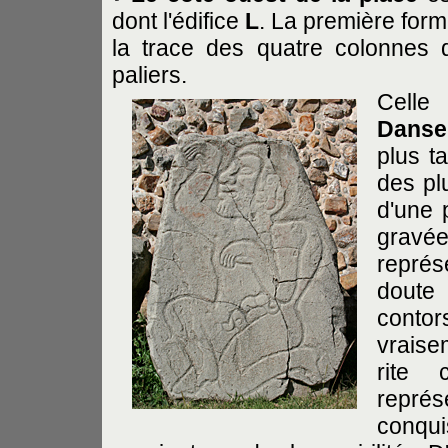
dont l'édifice
L
. La première form
la trace des quatre colonnes 
paliers.
Celle
Danse
plus ta
des pl
d'une 
gravé
représ
dout
contor
vraise
rite 
repré
conqui