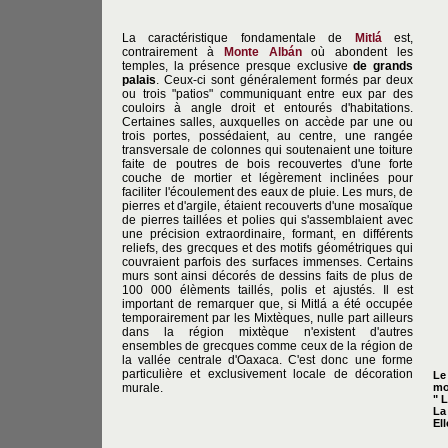
La caractéristique fondamentale de
Mitlá
est,
contrairement à
Monte Albán
où abondent les
temples, la présence presque exclusive
de grands
palais
. Ceux-ci sont généralement formés par deux
ou trois "patios" communiquant entre eux par des
couloirs à angle droit et entourés d'habitations.
Certaines salles, auxquelles on accède par une ou
trois portes, possédaient, au centre, une rangée
transversale de colonnes qui soutenaient une toiture
faite de poutres de bois recouvertes d'une forte
couche de mortier et légèrement inclinées pour
faciliter l'écoulement des eaux de pluie. Les murs, de
pierres et d'argile, étaient recouverts d'une mosaïque
de pierres taillées et polies qui s'assemblaient avec
une précision extraordinaire, formant, en différents
reliefs, des grecques et des motifs géométriques qui
couvraient parfois des surfaces immenses. Certains
murs sont ainsi décorés de dessins faits de plus de
100 000 élèments taillés, polis et ajustés. Il est
important de remarquer que, si Mitlá a été occupée
temporairement par les Mixtèques, nulle part ailleurs
dans la région mixtèque n'existent d'autres
ensembles de grecques comme ceux de la région de
la vallée centrale d'Oaxaca. C'est donc une forme
particulière et exclusivement locale de décoration
Le
murale.
mo
" 
La
El