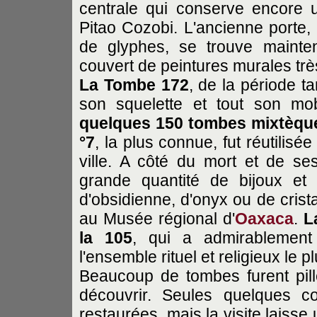
centrale qui conserve encore 
Pitao Cozobi. L'ancienne porte,
de glyphes, se trouve maintena
couvert de peintures murales tr
La Tombe 172
, de la période t
son squelette et tout son mobi
quelques 150 tombes mixtèque
°7
, la plus connue, fut réutilis
ville. A côté du mort et de s
grande quantité de bijoux et
d'obsidienne, d'onyx ou de crist
au Musée régional d'
Oaxaca
.
L
la 105
, qui a admirablement
l'ensemble rituel et religieux le p
Beaucoup de tombes furent pil
découvrir. Seules quelques co
restaurées, mais la visite laiss