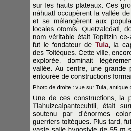
sur les hauts plateaux. Ces gr
náhuatl occupèrent la vallée d
et se mélangèrent aux popula
locales otomís. Quetzalcóatl, do
nom véritable était Topiltzin ce-
fut le fondateur de
Tula
, la ca
des Toltèques. Cette ville, encor
explorée, dominait légèreme
vallée. Au centre, une grande 
entourée de constructions formait
Photo de droite : vue sur Tula, antique
Une de ces constructions, la 
Tlahuizcalpantecuhtli, était s
soutenu par d’énormes colon
guerriers toltèques. Plus tard, f
vaste salle hypostyle de 55 m 