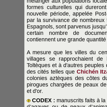
mélanger aux populations local
formes culturelles qui dureron
nouvelle période, appelée Post-
par la survivance de nombreux t
Espagnols, sont parvenus jusqu’à
certain nombre de documen
contiennent une grande quantité
A mesure que les villes du cent
villages se rapprochaient de
Toltèques et à d'autres peuples
des cités telles que
Chichén Itz
colonies aztèques des côtes du
pirogues chargées de peaux de 
et d'or.
CODEX :
manuscrits faits à la
d’agaves ou de peaux d’anima