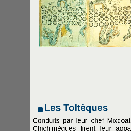
Les Toltèques
Conduits par leur chef Mixcoatl
Chichimèques firent leur appar