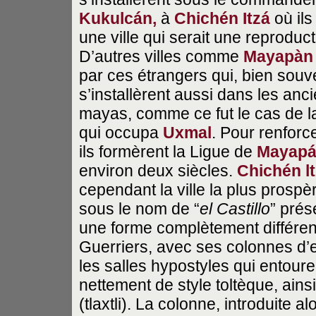
Kukulcán,
à
Chichén Itzá
où ils
une ville qui serait une reproduc
D’autres villes comme
Mayapàn
par ces étrangers qui, bien souv
s’installèrent aussi dans les anc
mayas, comme ce fut le cas de l
qui occupa
Uxmal
. Pour renforce
ils formèrent la Ligue de
Mayap
environ deux siècles.
Chichén l
cependant la ville la plus prosp
sous le nom de “
el Castillo
” prés
une forme complètement différe
Guerriers, avec ses colonnes d’
les salles hypostyles qui entour
nettement de style toltèque, ain
(tlaxtli). La colonne, introduite a