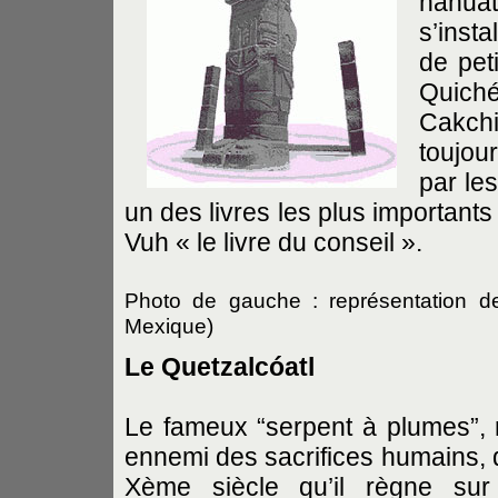
náhuat
s’insta
de pet
Quiché
Cakchi
toujou
par le
un des livres les plus importants
Vuh « le livre du conseil ».
Photo de gauche : représentation de
Mexique)
Le Quetzalcóatl
Le fameux “serpent à plumes”, 
ennemi des sacrifices humains, d
Xème siècle qu’il règne su