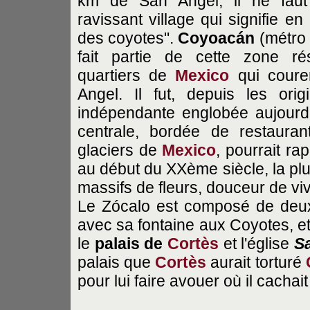
km de San Angel, il ne faut
ravissant village qui signifie en 
des coyotes".
Coyoacán
(métro
fait partie de cette zone rés
quartiers de
Mexico
qui coure
Angel. Il fut, depuis les ori
indépendante englobée aujourd'
centrale, bordée de restaurant
glaciers de
Mexico
, pourrait ra
au début du XXème siècle, la plu
massifs de fleurs, douceur de viv
Le Zócalo est composé de deux 
avec sa fontaine aux Coyotes, et 
le
palais de
Cortès
et l'église
S
palais que
Cortès
aurait torturé
pour lui faire avouer où il cachait