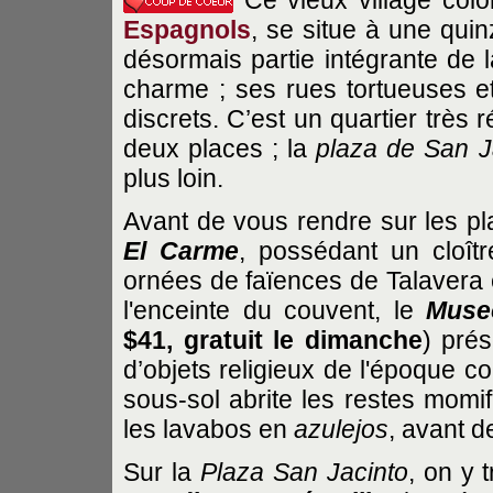
Ce vieux village colon
Espagnols
, se situe à une quin
désormais partie intégrante de l
charme ; ses rues tortueuses et
discrets. C’est un quartier très 
deux places ; la
plaza de San J
plus loin.
Avant de vous rendre sur les pla
El Carme
, possédant un cloît
ornées de faïences de Talavera 
l'enceinte du couvent, le
Muse
$41, gratuit le dimanche
) prés
d’objets religieux de l'époque c
sous-sol abrite les restes momif
les lavabos en
azulejos
, avant d
Sur la
Plaza San Jacinto
, on y 