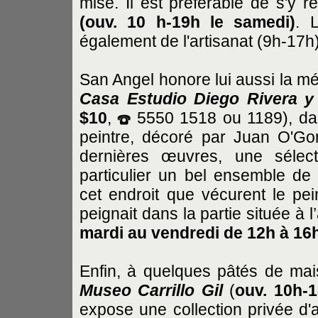
mise. Il est préférable de s'y r
(ouv. 10 h-19h le samedi)
. 
également de l'artisanat (9h-17h)
San Angel honore lui aussi la 
Casa Estudio
Diego Rivera y
$10
,
5550 1518 ou 1189), dans
peintre, décoré par Juan O'Go
dernières œuvres, une sélect
particulier un bel ensemble de
cet endroit que vécurent le pe
peignait dans la partie située à 
mardi au vendredi de 12h à 16h
Enfin, à quelques pâtés de mais
Museo Carrillo Gil
(
ouv. 10h-1
expose une collection privée d'a