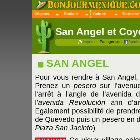
Régions
Pratique
Culture
Tourisme
San Angel et Co
Imprimer
Partager sur :
faceb
SAN ANGEL
Pour vous rendre à San Angel, i
Prenez un
pesero
sur l’avenu
l’arrêt à l’angle de l’avenida
l’
avenida Revolución
afin d’a
Egalement possibilité de prendre
de Quevedo puis un pesero en dir
Plaza San Jacinto
).