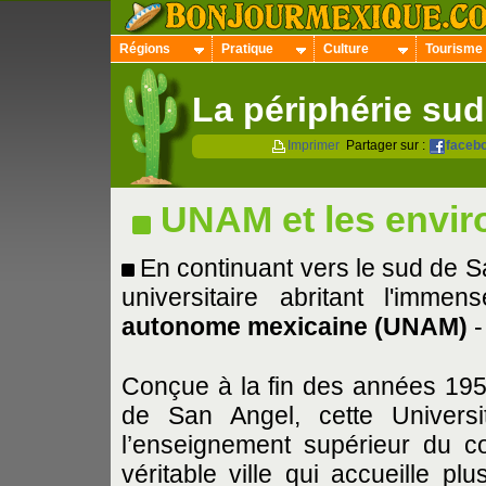
Régions
Pratique
Culture
Tourisme
La périphérie su
Imprimer
Partager sur :
faceb
UNAM et les envir
En continuant vers le sud de Sa
universitaire abritant l'im
autonome mexicaine (UNAM)
Conçue à la fin des années 195
de San Angel, cette Universi
l’enseignement supérieur du c
véritable ville qui accueille p