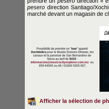
prendre un
pesero
direction «
e
pesero
direction Santiago/Xoch
marché devant un magasin de c
Possibilité de prendre un "
tour
" appelé
Xochimilco
pour le Musée Dolores Olmedo, les
canaux et la paroisse de San Bernardino de
Siena au tarif de
$410
:
informacion@mexicocityexplorer.com.mx
ou
859 64565 ou 66 / 01800 5055 807.
Afficher la sélection de p