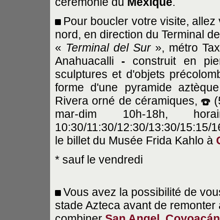
cérémonie du
Mexique
.
Pour boucler votre visite, alle
nord, en direction du Terminal d
«
Terminal del Sur
», métro Ta
Anahuacalli
-
construit en pie
sculptures et d'objets précolomb
forme d'une pyramide aztèque.
Rivera orné de céramiques,
(
mar-dim 10h-18h, hor
10:30/11:30/12:30/13:30/15:15/16
le billet du Musée Frida Kahlo à
* sauf le vendredi
Vous avez la possibilité de vo
stade Azteca avant de remonter
combiner
San Angel, Coyoacán