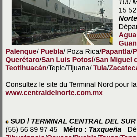
100 M
15 52
Nort
Dépar
Agua
Guan
Palenque
/
Puebla
/ Poza Rica/
Papantla
/
P
Querétaro
/
San Luis Potosí
/
San Miguel 
Teotihuacán
/Tepic/Tijuana/
Tula
/
Zacatec
Consultez le site du Terminal Nord pour la 
www.centraldelnorte.com.mx
SUD /
TERMINAL CENTRAL DEL SUR
(55) 56 89 97 45–
Métro :
Taxqueña
- Dé