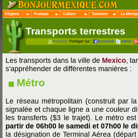
Régions
Pratique
Culture
Tourisme
Le Mexiq
Transports terrestres
Imprimer
Partager sur :
facebook
twitter
Les transports dans la ville de
Mexico
, t
s'appréhender de différentes manières :
Métro
Le réseau métropolitain (construit par 
signalée et chaque ligne a une couleur dif
les transferts ($3 le trajet). Le métro es
partir de 06h00 le samedi et 07h00 le 
la désignation de Terminal Aérea (départ