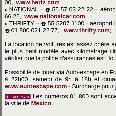
00,
www.hertz.com
NATIONAL –
55 57 03 22 22 – aéropo
66 25,
www.nationalcar.com
THRIFTY –
55 5207 1100 - aéroport i
01 800 021 22 77,
www.thrifty.com
;
La location de voitures est assez chère 
le plus petit modèle avec kilométrage ill
vérifier que la police d'assurances est "tou
Possibilité de louer via Auto-escape en F
à 22h00, samedi de 9h à 18h et dim
www.autoescape.com
- Surcharge pour 
Les numéros 01 800 sont acces
la ville de
Mexico
.