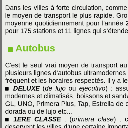
Dans les villes à forte circulation, comm
le moyen de transport le plus rapide. G
moyenne quotidiennement pour l'année
pour 175 stations et 11 lignes qui s’étend
Autobus
C'est le seul vrai moyen de transport a
plusieurs lignes d’autobus ultramodernes r
fréquent et les horaires respectés. Il y a 
DELUXE
(
de lujo
ou
ejecutivo
) : ass
modernes et climatisés, boissons et sandw
GL, UNO, Primera Plus, Tap, Estrella de 
dorada ou de lujo etc...
1ERE CLASSE
: (
primera clase
) : 
deservent les villes d’une certaine impor