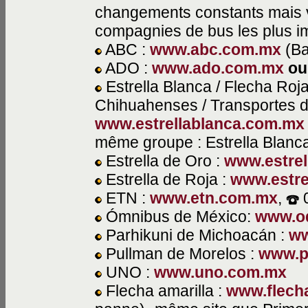
changements constants mais v
compagnies de bus les plus impo
ABC :
www.abc.com.mx
(Ba
ADO :
www.ado.com.mx
ou
Estrella Blanca / Flecha Roja 
Chihuahenses / Transportes del
www.estrellablanca.com.mx
même groupe : Estrella Blanc
Estrella de Oro :
www.estre
Estrella de Roja :
www.estre
ETN :
www.etn.com.mx
,
0
Ómnibus de México:
www.o
Parhikuni de Michoacán :
ww
Pullman de Morelos :
www.p
UNO :
www.uno.com.mx
Flecha amarilla :
www.flech