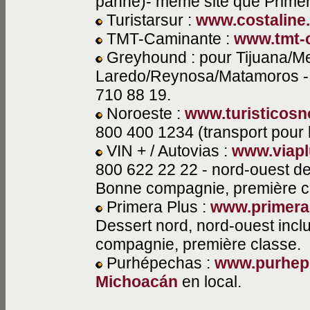
panne)- même site que Primer
Turistarsur :
www.costalin
TMT-Caminante :
www.tmt-
Greyhound : pour Tijuana/M
Laredo/Reynosa/Matamoros 
710 88 19.
Noroeste :
www.turisticos
800 400 1234 (transport pour 
VIN + / Autovias :
www.viap
800 622 22 22 - nord-ouest d
Bonne compagnie, première c
Primera Plus :
www.primera
Dessert nord, nord-ouest inclu
compagnie, première classe.
Purhépechas :
www.purhep
Michoacán
en local.