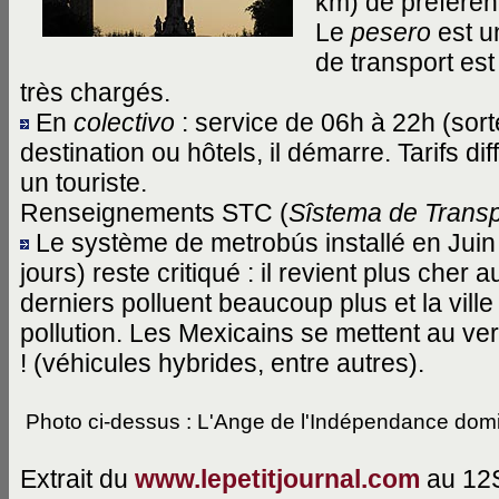
km) de préferen
Le
pesero
est un
de transport es
très chargés.
En
colectivo
: service de 06h à 22h (sorte
destination ou hôtels, il démarre. Tarifs di
un touriste.
Renseignements STC (
Sîstema de Transp
Le système de metrobús installé en Juin 
jours) reste critiqué : il revient plus cher
derniers polluent beaucoup plus et la vill
pollution. Les Mexicains se mettent au vert
! (véhicules hybrides, entre autres).
Photo ci-dessus : L'Ange de l'Indépendance domi
Extrait du
www.lepetitjournal.com
au 12