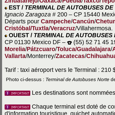
Zihuatanejo
/
Oaxaca
/
Puebla
/
Taxco
/
Tepo
EST /
TERMINAL DE AUTOBUSES DE
Ignacio Zaragoza
# 200 – CP 15440 Mex
Départs pour
Campeche
/
Cancún
/
Chetu
Cristóbal/Tuxtla
/
Veracruz
/Villahermosa.
OUEST /
TERMINAL DE AUTOBUSES 
CP 01130 Mexico DF –
(55) 52 71 45 1
Morelia
/
Pátzcuaro
/
Toluca/
Guadalajara
/
Vallarta
/Monterrey/
Zacatecas
/
Chihuahu
Tarif : taxi aéroport vers le Terminal : 210 
Photo ci-dessus :
Terminal de Autobuses Norte
de
Les destinations sont nommées à 
Chaque terminal est doté de con
d'information touristique, guichet automati