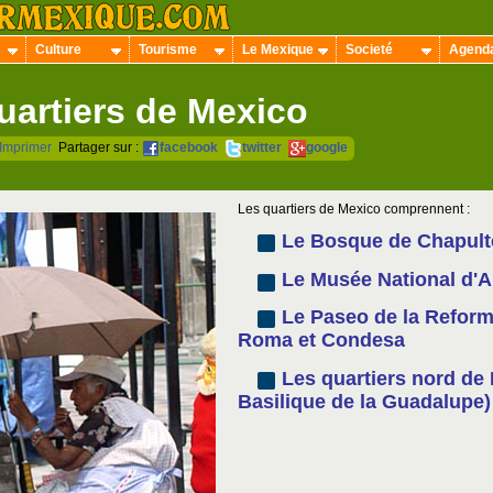
Culture
Tourisme
Le Mexique
Societé
Agend
uartiers de Mexico
Imprimer
Partager sur :
facebook
twitter
google
Les quartiers de Mexico comprennent :
Le Bosque de Chapul
Le Musée National d'A
Le Paseo de la Reform
Roma et Condesa
Les quartiers nord de 
Basilique de la Guadalupe)