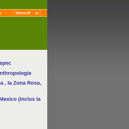
a
Interactif
tepec
nthropologie
a , la Zona Rosa,
Mexico (inclus la