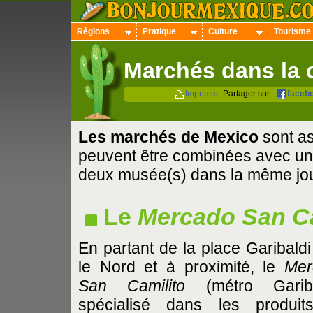
Régions
Pratique
Culture
Tourisme
Marchés dans la c
Imprimer
Partager sur :
faceb
Les marchés
de Mexico
sont as
peuvent être combinées avec une 
deux musée(s) dans la même jo
Le
Mercado San Ca
En partant de la place Garibaldi
le Nord et à proximité, le
Mer
San Camilito
(métro Garibal
spécialisé dans les produi