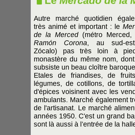
Le
Mercado de la 
Autre marché quotidien égal
très animé et important : le
Mer
de la Merced
(métro Merced
Ramón
Corona
, au sud-es
Zócalo) pas très loin à pi
monastère du même nom, dont
subsiste un beau cloître baroque
Etales de friandises, de fruit
légumes, de cotillons, de tortill
d'épices voisinent avec les ven
ambulants. Marché également très
de l'artisanat. Le marché alimen
années 1950. C'est un grand ba
sont là aussi à l’entrée de la ha