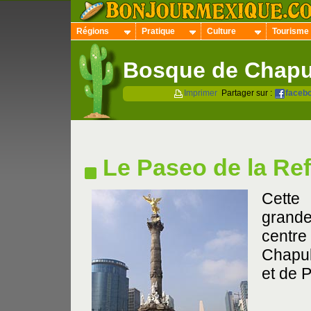
Régions
Pratique
Culture
Tourisme
Bosque de Chapu
Imprimer
Partager sur :
faceb
Le Paseo de la Re
Cette 
grandes
centre 
Chapul
et de 