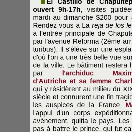
El Castillo de Chapulte
ouvert 9h-17h
, visites guidé
mardi au dimanche $200 pour 
Rendez vous à La
reja de los l
à l’entrée principale de Chaput
par l'avenue Reforma (2ème arr
turibus). Il s'élève sur une espl
d'où l'on a une très belle vue sur
de la ville. Le bâtiment restera 
par
l'archiduc Maximi
d'Autriche et sa femme Charl
qui y résidèrent au milieu du X
siècle et connurent une fin tra
les auspices de la France,
M
l'appui d'un corps expédition
avènement, quitta le pays. Le
pas à battre le prince, qui fut 