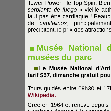
Tower Power , le Top Spin. Bie
serpiente de fuego
» vieille act
faut pas être cardiaque ! Beau
de
capitalinos
, principaleme
précipitent, le prix des attraction
Musée National d
musées du parc
Le Musée National d'Ant
tarif $57, dimanche gratuit po
Tours guidés entre 09h30 et 17
Wikipedia.
Créé en 1964 et rénové depuis pe