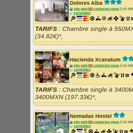
Dolores Alba
(
site web
contactez-nous
+52 99
carte/plan
TARIFS
: Chambre single à 550M
(34.82€)*,
Hacienda Xcanatum
(
site web
contactez-nous
+52 99
carte/plan
TARIFS
: Chambre single à 3400M
3400MXN (197.33€)*,
Nomadas Hostel
(
site web
contactez-nous
+52 99
carte/plan