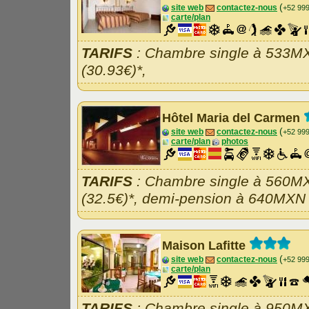
(
site web
contactez-nous
+52 99
carte/plan
TARIFS
: Chambre single à 533M
(30.93€)*,
Hôtel Maria del Carmen
(
site web
contactez-nous
+52 99
carte/plan
photos
TARIFS
: Chambre single à 560M
(32.5€)*, demi-pension à 640MXN 
Maison Lafitte
(
site web
contactez-nous
+52 99
carte/plan
TARIFS
: Chambre single à 950M