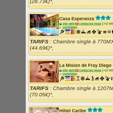
(28.73€)*,
Casa Esperanza
(
site web
contactez-nous
+52 99
carte/plan
TARIFS
: Chambre single à 770M
(44.69€)*,
La Mision de Fray Diego
(
site web
contactez-nous
+52 99
carte/plan
TARIFS
: Chambre single à 1207
(70.05€)*,
Hôtel Caribe