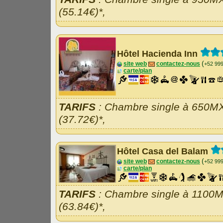
(55.14€)*,
Hôtel Hacienda Inn
(
site web
contactez-nous
+52 99
carte/plan
TARIFS
: Chambre single à 650M
(37.72€)*,
Hôtel Casa del Balam
(
site web
contactez-nous
+52 99
carte/plan
TARIFS
: Chambre single à 1100
(63.84€)*,