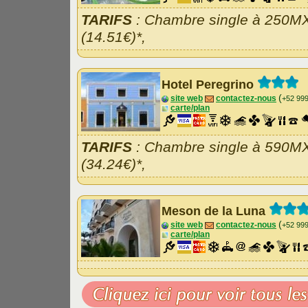
TARIFS
: Chambre single à 250M
(14.51€)*,
Hotel Peregrino
(
site web
contactez-nous
+52 99
carte/plan
TARIFS
: Chambre single à 590M
(34.24€)*,
Meson de la Luna
(
site web
contactez-nous
+52 99
carte/plan