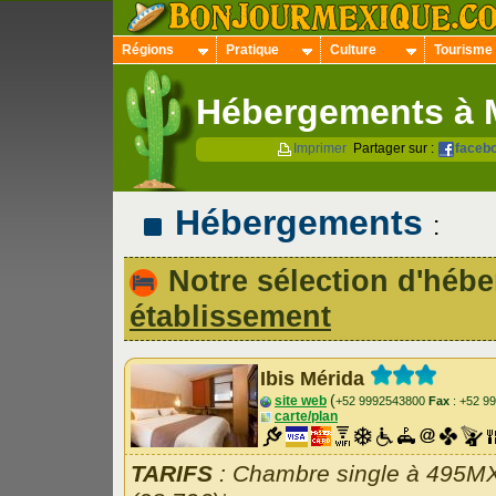
Régions
Pratique
Culture
Tourisme
Hébergements à 
Imprimer
Partager sur :
faceb
Hébergements
:
Notre sélection d'hé
établissement
Ibis Mérida
(
site web
+52 9992543800
Fax
: +52 9
carte/plan
TARIFS
: Chambre single à 495M