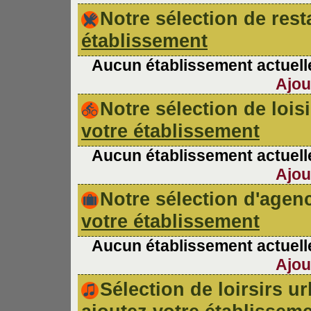
Notre sélection de re
établissement
Aucun établissement actuelle
Ajou
Notre sélection de lois
votre établissement
Aucun établissement actuelle
Ajou
Notre sélection d'age
votre établissement
Aucun établissement actuelle
Ajou
Sélection de loirsirs 