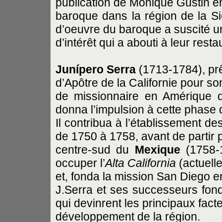
publication de Monique Gustin en
baroque dans la région de la S
d’oeuvre du baroque a suscité u
d’intérêt qui a abouti à leur res
Junípero Serra
(1713-1784), prêt
d’Apôtre de la Californie pour son
de missionnaire en Amérique d
donna l’impulsion à cette phase 
Il contribua à l’établissement de
de 1750 à 1758, avant de partir 
centre-sud du
Mexique
(1758-
occuper l’
Alta California
(actuelle
et, fonda la mission San Diego en
J.Serra et ses successeurs fondè
qui devinrent les principaux fact
développement de la région.