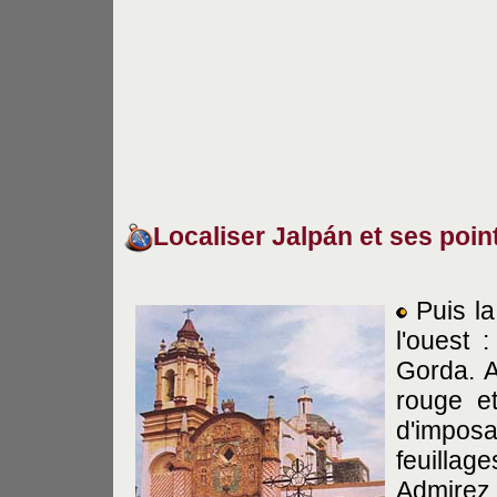
Localiser Jalp
á
n et ses poin
Puis l
l'ouest 
Gorda. A
rouge et
d'imposa
feuillage
Admirez 