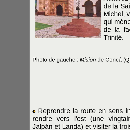
de la Sa
Michel, 
qui mène
de la fa
Trinité.
Photo de gauche :
Misión
de Concá (Qu
Reprendre la route en sens i
rendre vers l'est (une vingt
Jalpán et Landa) et visiter la tro