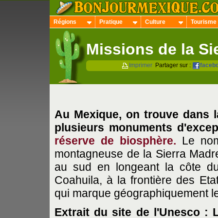
Régions
Pratique
Culture
Tourisme
Missions de la Si
Imprimer
Partager sur :
faceb
Au Mexique, on trouve dans 
plusieurs monuments d'except
réserve de biosphère.
Le nom
montagneuse de la Sierra Madre o
au sud en longeant la côte d
Coahuila, à la frontière des Eta
qui marque géographiquement le 
Extrait du site de l'Unesco
: 