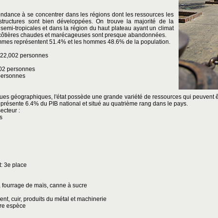
tendance à se concentrer dans les régions dont les ressources les
rastructures sont bien développées. On trouve la majorité de la
semi-tropicales et dans la région du haut plateau ayant un climat
 côtières chaudes et marécageuses sont presque abandonnées.
femmes représentent 51.4% et les hommes 48.6% de la population.
,322,002 personnes
302 personnes
 personnes
ues géographiques, l'état possède une grande variété de ressources qui peuvent êt
 représente 6.4% du PIB national et situé au quatrième rang dans le pays.
ecteur :
s
: 3e place
s, fourrage de maïs, canne à sucre
ment, cuir, produits du métal et machinerie
tre espèce