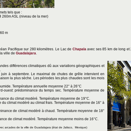
ets tels que :
4 260m ASL (niveau de la mer)
860 m
océan Pacifique sur 280 kilomètres. Le Lac de
Chapala
avec ses 85 km de long et 
la ville de
Guadalajara
.
randes différences climatiques dû aux variations géographiques et
.
 juin à septembre. Le maximal de chutes de grêle intervient en
la saison la plus sèche. Les périodes les plus chaudes sont les mois
 humide. Température annuelle moyenne 22° à 26°C
rd-ouest: prédominance du temps sec. Température moyenne de
nance du climat modéré. Température moyenne de 19°C.
du climat modéré au climat frais. Température moyenne de 16° à
minance de climat modéré à chaud. Température moyenne de 18°
ance de climat modéré. Température moyenne moins de 16°C.
vec arcades de la ville de Guadalajara
(état de Jalisco, Mexique)