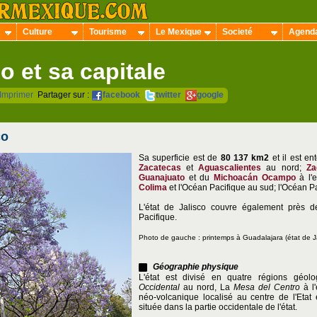
Culture
Tourisme
Le Mexique
Societé
Agend
o et sa capitale
Imprimer
Partager sur :
facebook
twitter
google
co
Sa superficie est de
80 137 km2
et il est en
Zacatecas
et
Aguascalientes
au nord;
Za
Guanajuato
et du
Michoacán Ocampo
à l'
Colima
et l'Océan Pacifique au sud; l'Océan P
L'état de Jalisco couvre également près 
Pacifique.
Photo de gauche : printemps à Guadalajara
(état de 
Géographie physique
L'état est divisé en quatre régions géo
Occidental
au nord, La
Mesa del Centro
à l'
néo-volcanique localisé au centre de l'Etat
située dans la partie occidentale de l'état.