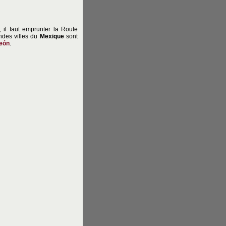
, il faut emprunter la Route
ndes villes du
Mexique
sont
eón
.