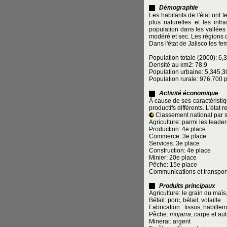
Démographie
Les habitants de l'état ont 
plus naturelles et les inf
population dans les vallées 
modéré et sec. Les régions
Dans l'état de Jalisco les 
Population totale (2000): 6
Densité au km2: 78.9
Population urbaine: 5,345,
Population rurale: 976,700
Activité économique
À cause de ses caractéristiq
productifs différents. L'état
Classement national par s
Agriculture: parmi les leader
Production: 4e place
Commerce: 3e place
Services: 3e place
Construction: 4e place
Minier: 20e place
Pêche: 15e place
Communications et transport
Produits principaux
Agriculture: le grain du maï
Bétail: porc, bétail, volaille
Fabrication : tissus, habille
Pêche:
mojarra
, carpe et au
Minerai: argent