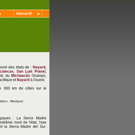
a
Interactif
touré des états de :
Nayarit
,
catecas
,
San Luis Potosí
,
est; du
Michoacán
Ocampo,
acifique et
Nayarit
à l'ouest.
de 300 km de côtes sur le
Jalisco, Mexique)
logiques : La
Sierra Madre
extrême nord de l'état, l'axe
 et la
Sierra Madre del Sur
,