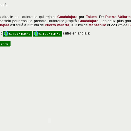
oeufs.
 directe est l'autoroute qui rejoint
Guadalajara
par
Toluca
. De
Puerto Vallarta
ostela pour ensuite prendre l'autoroute jusqu'à
Guadalajara
. Les deux plus gra
lajara
est situé à 325 km de
Puerto Vallarta
, 313 km de
Manzanillo
et 223 km de
L
 :
(sites en anglais)