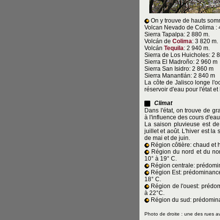
On y trouve de hauts somm
Volcan Nevado de Colima : 
Sierra Tapalpa: 2 880 m.
Volcán de
Colima
: 3 820 m.
Volcán
Tequila
: 2 940 m.
Sierra de Los Huicholes: 2 
Sierra El Madroño: 2 960 m
Sierra San Isidro: 2 860 m
Sierra Manantlán: 2 840 m
La côte de Jalisco longe l'
réservoir d'eau pour l'état et 
Climat
Dans l'état, on trouve de g
à l'influence des cours d'eau
La saison pluvieuse est de
juillet et août. L'hiver est 
de mai et de juin.
Région côtière: chaud et
Région du nord et du no
10° à 19° C.
Région centrale: prédomi
Région Est: prédominance 
18° C.
Région de l'ouest: prédo
à 22°C.
Région du sud: prédomin
Photo de droite : une des rues a