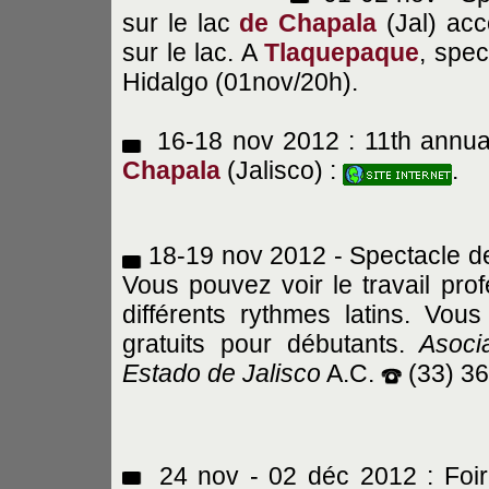
sur le lac
de Chapala
(Jal) ac
sur le lac. A
Tlaquepaque
, spe
Hidalgo (01nov/20h).
16-18 nov 2012 : 11th annual
Chapala
(Jalisco) :
.
18-19 nov 2012 - Spectacle d
Vous pouvez voir le travail pr
différents rythmes latins. Vo
gratuits pour débutants.
Asoci
Estado de Jalisco
A.C.
(33) 3
24 nov - 02 déc 2012 : Foire