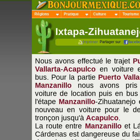
Régions
Pratique
Culture
Tourisme
Ixtapa-Zihuatane
Imprimer
Partager sur :
faceb
Nous avons effectué le trajet
P
Vallarta
-
Acapulco
en voiture 
bus. Pour la partie
Puerto Valla
Manzanillo
nous avons pris
voiture de location puis en bus
l'étape
Manzanillo
-Zihuatanejo 
nouveau en voiture pour le de
tronçon jusqu'à
Acapulco
.
La route entre
Manzanillo
et L
Cárdenas est dangereuse du fai