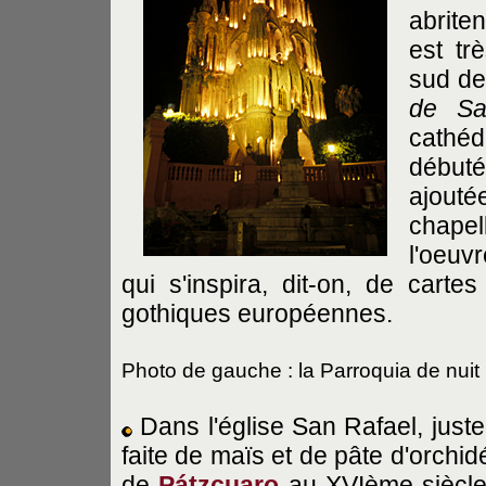
abrite
est tr
sud de 
de Sa
cathéd
début
ajouté
chapel
l'oeuv
qui s'inspira, dit-on, de carte
gothiques européennes.
Photo de gauche : la Parroquia de nuit
Dans l'église San Rafael, juste
faite de maïs et de pâte d'orchid
de
Pátzcuaro
au XVIème siècle. 