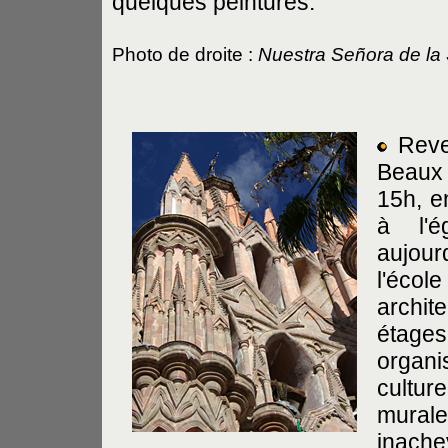
quelques peintures.
Photo de droite :
Nuestra Señora de la
Reve
Beaux 
15h, e
à l'
aujour
l'écol
archit
étage
organi
cultu
mural
inachev