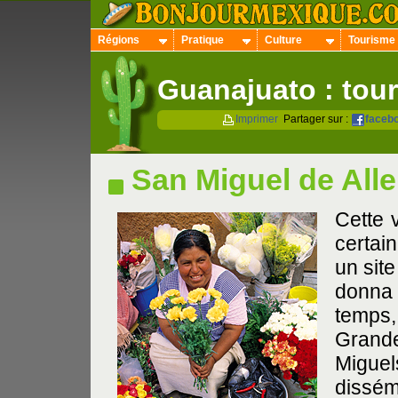
Régions
Pratique
Culture
Tourisme
Guanajuato : tou
Imprimer
Partager sur :
faceb
San Miguel de All
Cette 
certai
un site
donna 
temps,
Grande
Migue
dissé