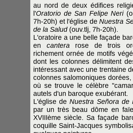
au nord de deux édifices religi
l'
Oratorio de San Felipe Neri
(ou
7h-20h) et l'église de
Nuestra S
de la Salud
(ouv.tlj, 7h-20h).
L'oratoire a une belle façade ba
en
cantera
rose de trois ord
richement ornée de motifs végé
dont les colonnes délimitent des
intéressant avec une trentaine d
colonnes salomoniques dorées, 
où se trouve le célèbre "camari
autels d'un baroque exubérant.
L'église de
Nuestra Señora de 
par un très beau dôme en faïe
XVIIIème siècle. Sa façade bar
coquille Saint-Jacques symbolisant