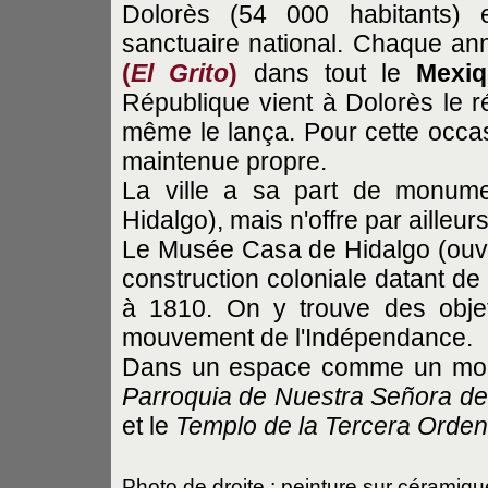
Dolorès (54 000 habitants) 
sanctuaire national. Chaque ann
(
El Grito
)
dans tout le
Mexi
République vient à Dolorès le r
même le lança. Pour cette occasio
maintenue propre.
La ville a sa part de monum
Hidalgo), mais n'offre par ailleur
Le Musée Casa de Hidalgo (ouv.
construction coloniale datant de
à 1810. On y trouve des obje
mouvement de l'Indépendance.
Dans un espace comme un mouch
Parroquia de Nuestra Señora de
et le
Templo de la Tercera Orden
Photo de droite : peinture sur céramiq