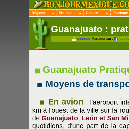
Régions
Pratique
Culture
Tourisme
Guanajuato : pra
Imprimer
Partager sur :
faceb
Guanajuato Pratiq
Moyens de transpo
En avion
: l'aéroport in
km à l'ouest de la ville sur la ro
de
Guanajuato
,
León et San Mi
quotidiens, d'une part de la ca