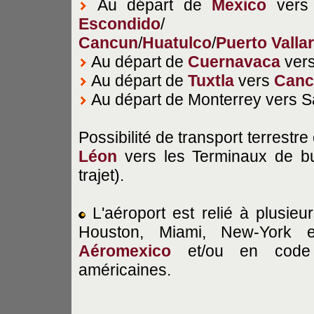
Au départ de
Mexico
ver
Escondido
/
Cancun
/
Huatulco
/
Puerto Vallar
Au départ de
Cuernavaca
ver
Au départ de
Tuxtla
vers
Canc
Au départ de Monterrey vers S
Possibilité de transport terrestr
Léon
vers les Terminaux de bu
trajet).
L'aéroport est relié à plusieu
Houston, Miami, New-York 
Aéromexico
et/ou en code 
américaines.