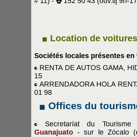
# 11) -
152 50 43 (ouv.tlj 9h-17
Location de voiture
Sociétés locales présentes en v
RENTA DE AUTOS GAMA, HID
15
ARRENDADORA HOLA RENTAU
01 98
Offices du tourism
Secretaríat du Tourisme 
Guanajuato
- sur le Zócalo (