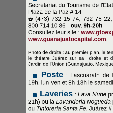
Secrétaríat du Tourisme de l'Eta
Plaza de la Paz # 14
(473) 732 15 74, 732 76 22, 
800 714 10 86 -
ouv. 9h-20h
Consultez leur site :
www.gtoex
www.guanajuatocapital.com
.
Photo de droite : au premier plan, le t
le théatre Juárez sur sa droite et d
Jardin de l'Union (Guanajuato, Mexiqu
Poste
: Lascuaraín de 
19h, lun-ven et 8h-13h le samedi
Laveries
:
Lava Nube
pr
21h) ou la
Lavanderia Nogueda
ou
Tintoreria Santa Fe
, Juárez #