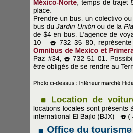
México-Norte
, temps de trajet
place.
Prendre un bus, un colectivo ou
bus du
Jardin Unión
ou de la
Pl
de $4 en bus. L'agence de voy
10 -
732 35 80, représent
Omnibus de Mexico et Primera
Paz #34,
732 51 01. Possibil
être obligés de se rendre au Ter
Photo ci-dessus : Intérieur marché Hid
Location de voitur
locations locales sont présents à
international El Bajío (BJX) -
( 
Office du tourisme