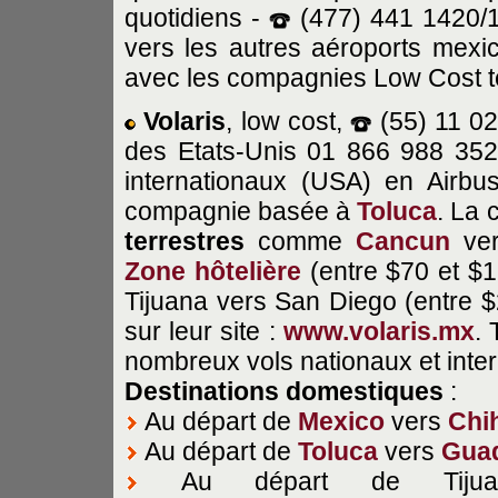
quotidiens -
(477) 441 1420/14
vers les autres aéroports mexi
avec les compagnies Low Cost t
Volaris
, low cost,
(55) 11 0
des Etats-Unis 01 866 988 35
internationaux (USA) en Airbu
compagnie basée à
Toluca
. La
terrestres
comme
Cancun
ve
Zone hôtelière
(entre $70 et $
Tijuana vers San Diego (entre $2
sur leur site :
www.volaris.mx
.
nombreux vols nationaux et inte
Destinations
domestiques
:
Au départ de
Mexico
vers
Chi
Au départ de
Toluca
vers
Guad
Au départ de Tiju