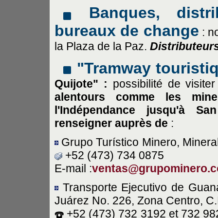
Banques, distr
bureaux de change
: n
la Plaza de la Paz.
Distributeur
"Tramway touristi
Quijote" :
possibilité de visite
alentours comme les min
l'Indépendance jusqu'à Sa
renseigner auprès de
:
Grupo Turístico Minero, Minera
+52 (473) 734 0875
E-mail :
ventas@grupominero.
Transporte Ejecutivo de Guanaj
Juárez No. 226, Zona Centro, C
+52 (473) 732 3192 et 732 98