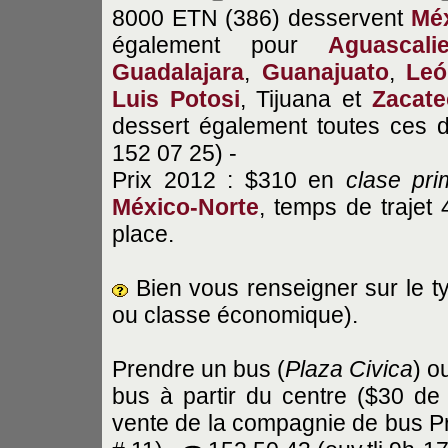
8000 ETN (386) desservent
Méx
également pour
Aguascali
Guadalajara
,
Guanajuato
,
Leó
Luis Potosi
, Tijuana et
Zacate
dessert également toutes ces d
152 07 25) -
Prix 2012 : $310 en
clase pri
México-Norte
, temps de trajet
place.
Bien vous renseigner sur le t
ou classe économique).
Prendre un bus (
Plaza Civica
) o
bus à partir du centre ($30 de
vente de la compagnie de bus Pr