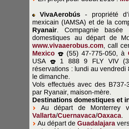
VivaAerobús
- propriété d’i
mexicain (IAMSA) et de la com
Ryanair
. Compagnie basée à
domestiques au départ de Mon
www.vivaaerobus.com
, call
ce
Mexico
(55) 47-775-050, à
USA
1 888 9 FLY VIV (359
réservations : lundi au vendredi
le dimanche.
Vols effectués avec des B737-3
par Ryanair, maison-mère.
Destinations domestiques et i
Au départ de Monterrey 
Vallarta
/
Cuernavaca
/
Oaxaca
.
Au départ de
Guadalajara
ver