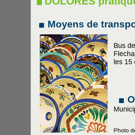
DOLORÈS pratiqu
Moyens de transpo
Bus d
Flecha
les 15
O
Munici
Photo d