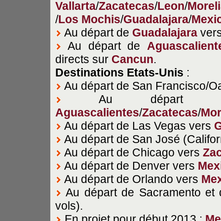
Vallarta
/
Zacatecas
/
Leon
/
Morel
/
Los Mochis
/
Guadalajara
/
Mexi
Au départ de
Guadalajara
ver
Au départ de
Aguascalient
directs sur
Cancun
.
Destinations Etats-Unis
:
Au départ de San Francisco/O
Au départ de
Aguascalientes
/
Zacatecas
/
Mor
Au départ de Las Vegas vers
G
Au départ de San José (Califor
Au départ de Chicago vers
Za
Au départ de Denver vers
Mex
Au départ de Orlando vers
Mex
Au départ de Sacramento et
vols).
En projet pour début 2013 :
Me