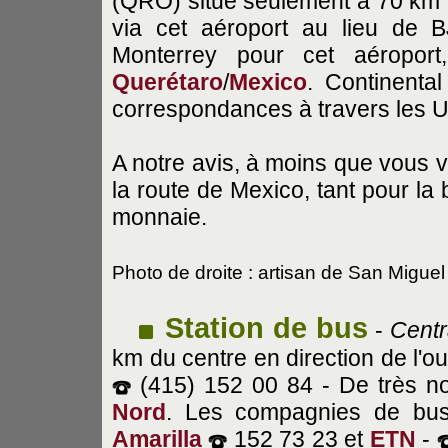
(QRO) situé seulement à 70 km p
via cet aéroport au lieu de 
Monterrey pour cet aéropor
Querétaro
/
Mexico
. Continenta
correspondances à travers les 
A notre avis, à moins que vous ve
la route de Mexico, tant pour la
monnaie.
Photo de droite : artisan de San Miguel
Station de bus
-
Centr
km du centre en direction de l'o
(415) 152 00 84 - De très n
Nord
. Les compagnies de bus
Amarilla
152 73 23 et
ETN
-