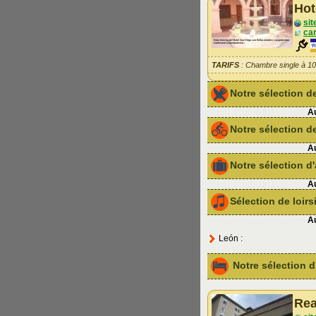
Hot
sit
car
TARIFS
: Chambre single à 1
Notre sélection 
Au
Notre sélection de
Au
Notre sélection 
Au
Sélection de loir
Au
León :
Notre sélection
Rea