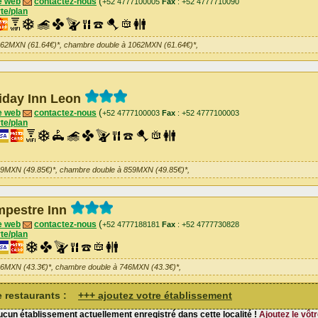
(
e web
contactez-nous
+52 4777100005
Fax
: +52 4777710090
te/plan
062MXN (61.64€)*, chambre double à 1062MXN (61.64€)*,
iday Inn Leon
(
e web
contactez-nous
+52 4777100003
Fax
: +52 4777100003
te/plan
59MXN (49.85€)*, chambre double à 859MXN (49.85€)*,
pestre Inn
(
e web
contactez-nous
+52 4777188181
Fax
: +52 4777730828
te/plan
46MXN (43.3€)*, chambre double à 746MXN (43.3€)*,
de restaurants :
+++ ajoutez votre établissement
cun établissement actuellement enregistré dans cette localité !
Ajoutez le vôtr