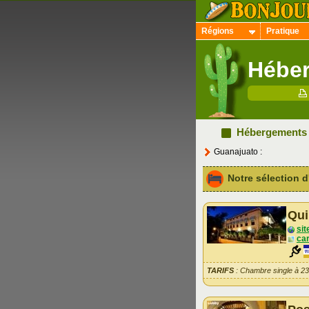
Régions
Pratique
Héber
Hébergement
Guanajuato :
Notre sélection
Qui
sit
car
TARIFS
: Chambre single à 2