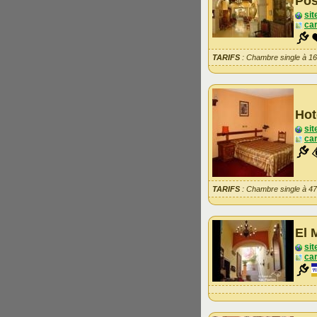
Pos
sit
car
TARIFS
: Chambre single à 1
Hot
sit
car
TARIFS
: Chambre single à 4
El 
sit
car