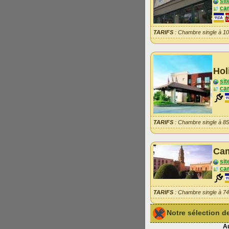
sit
car
TARIFS
: Chambre single à 1
Hol
sit
car
TARIFS
: Chambre single à 8
Cam
sit
car
TARIFS
: Chambre single à 7
Notre sélection 
Au