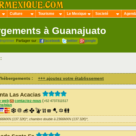
Culture
Tourisme
Le Mexique
Societé
Agend
gements à Guanajuato
Imprimer
Partager sur :
facebook
twitter
google
s
:
 d'hébergements :
+++ ajoutez votre établissement
nta Las Acacias
(
e web
contactez-nous
+52 4737311517
te/plan
366MXN (137.32€)*, chambre double à 2366MXN (137.32€)*,