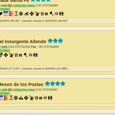
ada Santa Fe
(
e web
contactez-nous
+52 4737320084
te/plan
661MXN (96.4€)*, chambre double à 1661MXN (96.4€)*,
el Insurgente Allende
(
e web
+52 4737323192
Fax
: +52 4737326997
te/plan
75MXN (27.57€)*, chambre double à 620MXN (35.98€)*,
Meson de los Poetas
(
e web
contactez-nous
+52 4737326657
te/plan