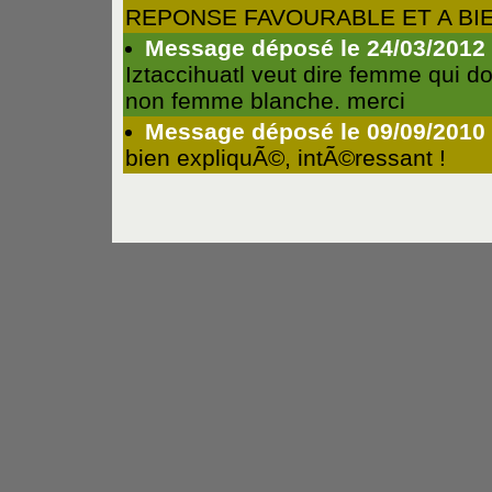
REPONSE FAVOURABLE ET A BI
Message déposé le 24/03/2012 -
Iztaccihuatl veut dire femme qui d
non femme blanche. merci
Message déposé le 09/09/2010 
bien expliquÃ©, intÃ©ressant !