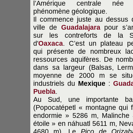
l’Amérique centrale née 
phénomène géologique.
Il commence juste au dessus 
ville de
Guadalajara
pour s’ar
sur les contreforts de la S
d'
Oaxaca
. C’est un plateau p
qui présente de nombreux la
ressources aquifères. De nombr
dans sa largeur (Balsas, Lerma
moyenne de 2000 m se situen
industriels du
Mexique
:
Guada
Puebla
.
Au Sud, une importante bar
(Popocatépetl « montagne qui 
endormie » 5286 m, Malinche 
étoile » en náhuatl 5611 m, Nev
4680 m). Le
Pico de Orizab