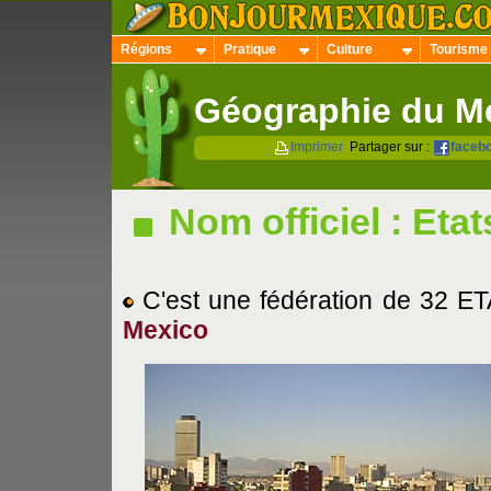
Régions
Pratique
Culture
Tourisme
Géographie du M
Imprimer
Partager sur :
faceb
Nom officiel : Eta
C'est une fédération de 32 ETAT
Mexico