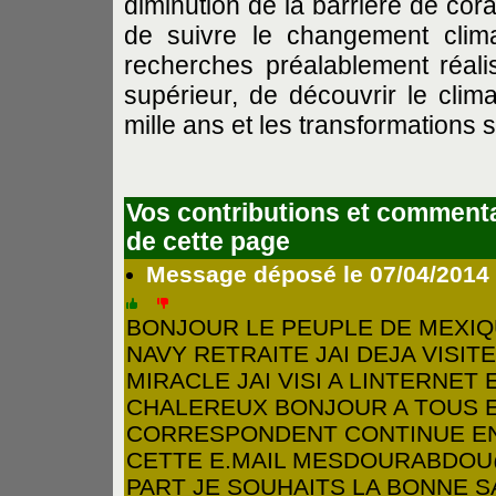
diminution de la barrière de cora
de suivre le changement clim
recherches préalablement réal
supérieur, de découvrir le clima
mille ans et les transformations 
Vos contributions et commenta
de cette page
Message déposé le 07/04/201
BONJOUR LE PEUPLE DE MEXIQU
NAVY RETRAITE JAI DEJA VISIT
MIRACLE JAI VISI A LINTERNET
CHALEREUX BONJOUR A TOUS E
CORRESPONDENT CONTINUE EN
CETTE E.MAIL
MESDOURABDOU
PART JE SOUHAITS LA BONNE 