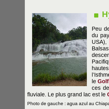
H
Peu de
du pay
USA),
Balsas
descen
Pacifi
haute
l’Isth
le
Gol
ces de
fluviale. Le plus grand lac est le
Photo de gauche : agua azul au Chiap