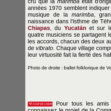
cru que la
marimba
était d'orig
années 1970 semblent indiquer q
musique de la
marimba
, gra
naissance dans l'Isthme de Téh
Chiapas
, du
Yucatán
et sur le
quatre musiciens se partagent le
les accords, chacun des deux aut
de
vibrato
. Chaque village comp
leur virtuosité fait la fierté des ha
Photo de droite : ballet folklorique de 
Pour tous les amis
connaissez le projet de la Com