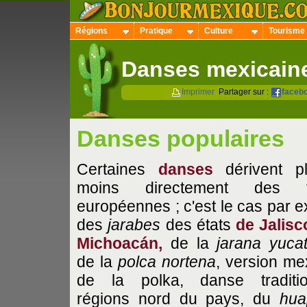
Régions
Pratique
Culture
Tourisme
Danses mexicain
Imprimer
Partager sur :
faceb
Danses populaires
Certaines
danses
dérivent p
moins directement des f
européennes ; c'est le cas par 
des
jarabes
des états
de Jalisc
Michoacán,
de la
jarana yuca
de la
polca nortena
, version me
de la polka, danse tradition
régions nord du pays, du
hua