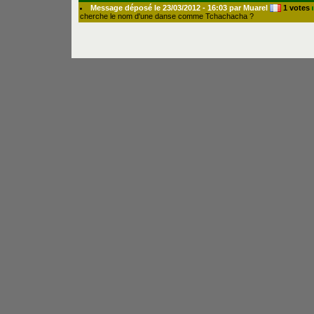
Message déposé le 23/03/2012 - 16:03 par Muarel
1 votes
cherche le nom d'une danse comme Tchachacha ?