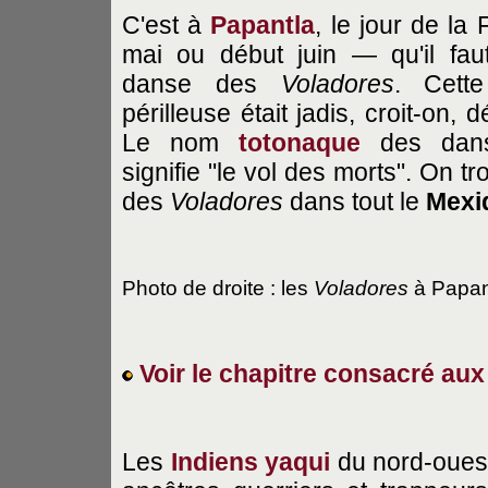
C'est à
Papantla
, le jour de la
mai ou début juin — qu'il faut
danse des
Voladores
. Cette
périlleuse était jadis, croit-on, 
Le nom
totonaque
des danse
signifie "le vol des morts". On 
des
Voladores
dans tout le
Mexi
Photo de droite : les
Voladores
à Papan
Voir le chapitre consacré aux
Les
Indiens yaqui
du nord-ouest