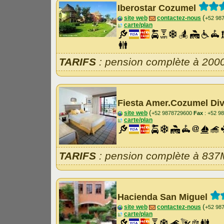
Iberostar Cozumel
(
site web
contactez-nous
+52 98
carte/plan
TARIFS
: pension complète à 200
Fiesta Amer.Cozumel Di
(
site web
+52 9878729600
Fax
: +52 9
carte/plan
TARIFS
: pension complète à 837
Hacienda San Miguel
(
site web
contactez-nous
+52 98
carte/plan