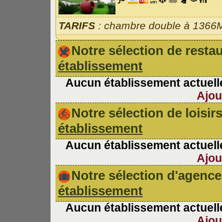
TARIFS
: chambre double à 1366M
Notre sélection de rest
établissement
Aucun établissement actuelle
Ajou
Notre sélection de loisir
établissement
Aucun établissement actuelle
Ajou
Notre sélection d'agen
établissement
Aucun établissement actuelle
Ajou