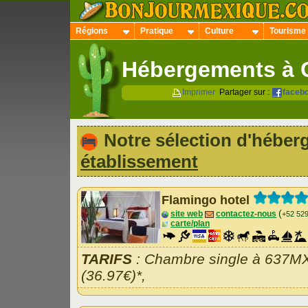
Régions
Pratique
Culture
Tourisme
Hébergements à 
Imprimer
Partager sur :
faceb
Notre sélection d'hébe
établissement
Flamingo hotel
(
site web
contactez-nous
+52 52
carte/plan
TARIFS
: Chambre single à 637M
(36.97€)*,