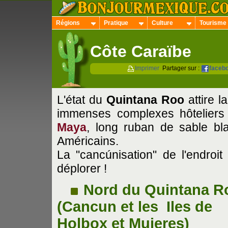
Régions
Pratique
Culture
Tourisme
Côte Caraïbe
Imprimer
Partager sur :
faceb
L'état du
Quintana Roo
attire l
immenses complexes hôteliers
Maya
, long ruban de sable bl
Américains.
La "cancúnisation" de l'endroit
déplorer !
Nord du Quintana R
(Cancun et les Iles de
Holbox et Mujeres)