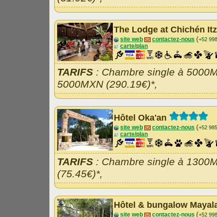
The Lodge at Chichén It
(
site web
contactez-nous
+52 99
carte/plan
TARIFS
: Chambre single à 5000M
5000MXN (290.19€)*,
Hôtel Oka'an
(
site web
contactez-nous
+52 98
carte/plan
TARIFS
: Chambre single à 1300
(75.45€)*,
Hôtel & bungalow Maya
(
site web
contactez-nous
+52 99