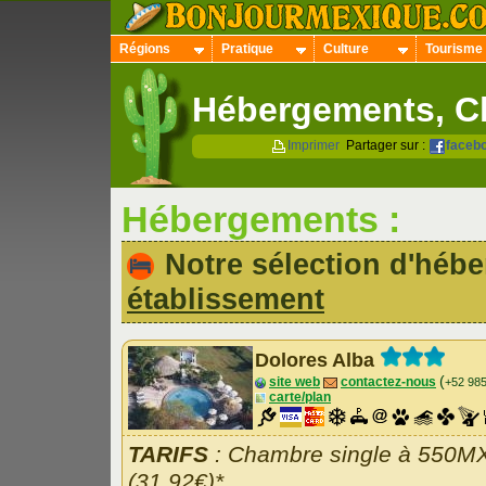
Régions
Pratique
Culture
Tourisme
Hébergements, Ch
Imprimer
Partager sur :
faceb
Hébergements :
Notre sélection d'hé
établissement
Dolores Alba
(
site web
contactez-nous
+52 98
carte/plan
TARIFS
: Chambre single à 550M
(31.92€)*,