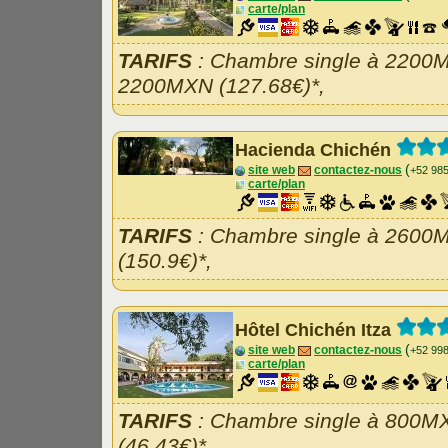
carte/plan
TARIFS
: Chambre single à 2200M
2200MXN (127.68€)*,
Hacienda Chichén
(
site web
contactez-nous
+52 98
carte/plan
TARIFS
: Chambre single à 2600
(150.9€)*,
Hôtel Chichén Itza
(
site web
contactez-nous
+52 99
carte/plan
TARIFS
: Chambre single à 800M
(46.43€)*,