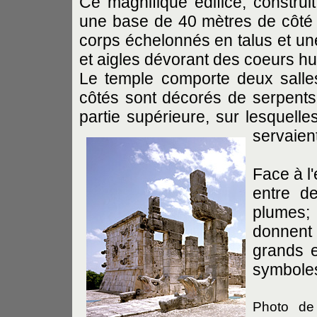
Ce magnifique édifice, construi
une base de 40 mètres de côté 
corps échelonnés en talus et une
et aigles dévorant des coeurs h
Le temple comporte deux salles
côtés sont décorés de serpents 
partie supérieure, sur lesquelle
servaien
Face à l
entre d
plumes; 
donnent 
grands e
symboles
Photo de