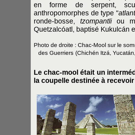
en forme de serpent, scu
anthropomorphes de type "
atlan
ronde-bosse,
tzompantli
ou mur
Quetzalcóatl, baptisé Kukulcán 
Photo de droite : Chac-Mool sur le so
des Guerriers
(Chichén Itzá, Yucatán
Le chac-mool était un interméd
la coupelle destinée à recevoir 