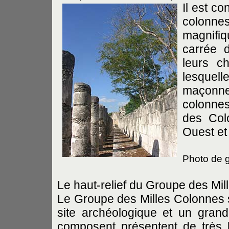
Il est co
colon
magnifi
carrée 
leurs c
lesque
maçonn
colonnes
des Col
Ouest et
Photo de 
Le haut-relief du Groupe des Mil
Le Groupe des Milles Colonnes 
site archéologique et un grand
composent présentent de très b