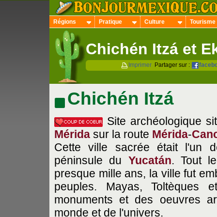
Régions
Pratique
Culture
Tourisme
Chichén Itzá et E
Imprimer
Partager sur :
faceb
Chichén Itzá
Site archéologique si
Mérida
sur la route
Mérida
-
Can
Cette ville sacrée était l'u
péninsule du
Yucatán
. Tout l
presque mille ans, la ville fut em
peuples. Mayas, Toltèques et
monuments et des oeuvres arti
monde et de l'univers.