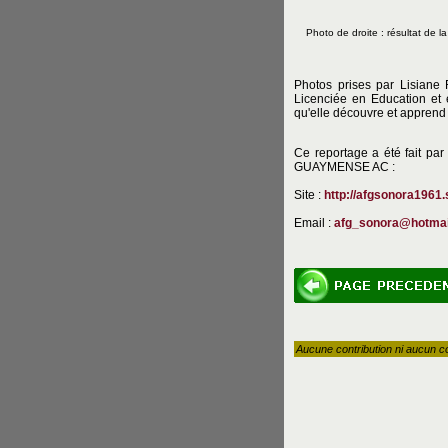
Photo de droite : résultat de la
Photos prises par Lisiane 
Licenciée en Education et 
qu'elle découvre et apprend
Ce reportage a été fait
GUAYMENSE AC :
Site :
http://afgsonora1961.
Email :
afg_sonora@hotmai
Aucune contribution ni aucun c