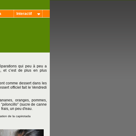
a
Interactif
éparations qui peu à peu a
s, et c’est de plus en plus
ement comme dessert dans les
sert officiel fait le Vendredi
(bananes, oranges, pommes,
 “
piloncillo
” (sucre de canne
 frais, un peu d'eau.
ation de la capirotada