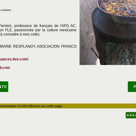
 cuisson
Fermini, professeur de français de l'AFG AC,
en FLE, passionnée par la culture mexicaine
 à connaitre à mes cotés.
 par MARIE RESPLANDY, ASOCIACION FRANCO
spaces.live.com/
l.com
ommentaire n'a été effectué sur cette page.