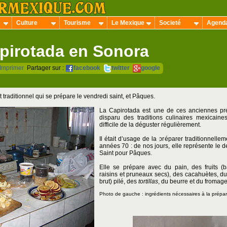
Culture
Tourisme
Le Mexique
Societé
Agend
pirotada en Sonora
Imprimer
Partager sur :
facebook
twitter
google
 traditionnel qui se prépare le vendredi saint, et Pâques.
La Capirotada est une de ces anciennes pr
disparu des traditions culinaires mexicaine
difficile de la déguster régulièrement.
Il était d’usage de la préparer traditionnell
années 70 : de nos jours, elle représente le des
Saint pour Pâques.
Elle se prépare avec du pain, des fruits 
raisins et pruneaux secs), des cacahuètes, du
brut) pilé, des
tortillas
, du beurre et du fromage
Photo de gauche : ingrédients nécessaires à la prépar