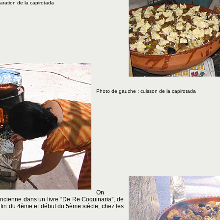
paration de la capirotada
Photo de gauche : cuisson de la capirotada
On
 ancienne dans un livre “De Re Coquinaria”, de
a fin du 4ème et début du 5ème siècle, chez les