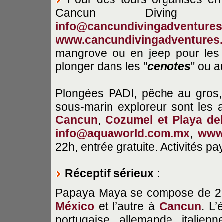
Cancun Diving A
info@cancundivingadventure
www.cancundivingadventures
mangrove ou en jeep pour les
plonger dans les "
cenotes
" ou a
Plongées PADI, pêche au gros, 
sous-marin exploreur sont les ac
Cancun
,
Cozumel et Playa de
info@aquaworld.com.mx
,
www
22h, entrée gratuite. Activités pa
Réceptif sérieux
:
Papaya Maya se compose de 2 ag
México
et l’autre à
Cancun
. L’
portugaise, allemande, italie