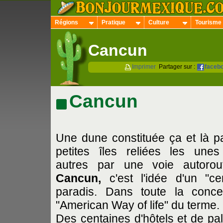
Régions
Pratique
Culture
Tourisme
Cancun
Imprimer
Partager sur :
faceb
Cancun
Une dune constituée ça et là p
petites îles reliées les une
autres par une voie autorout
Cancun,
c'est l'idée d'un "cer
paradis. Dans toute la conce
"American Way of life" du terme.
Des centaines d'hôtels et de pa