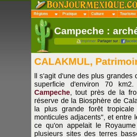
Régions
Pratique
Culture
Tourisme
Campeche : arch
Imprimer
Partager sur :
faceb
CALAKMUL, Patrimoine
ll s'agit d'une des plus grandes
superficie d'environ 70 km2.
Campeche
, tout près de la fr
réserve de la Biosphère de Cal
la plus grande forêt tropical
monticules adjacents", et entre 
ce qu'on appelait le Royaume 
plusieurs sites des terres bas