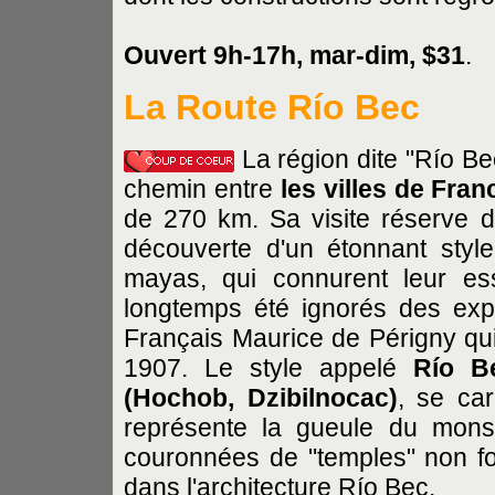
Ouvert 9h-17h, mar-dim, $31
.
La Route Río Bec
La région dite "Río Bec
chemin entre
les villes de Fra
de 270 km. Sa visite réserve de 
découverte d'un étonnant style
mayas, qui connurent leur es
longtemps été ignorés des expl
Français Maurice de Périgny qui,
1907. Le style appelé
Río B
(Hochob, Dzibilnocac)
, se ca
représente la gueule du monst
couronnées de "temples" non fo
dans l'architecture Río Bec.