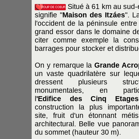
Situé à 61 km au sud-e
signifie "
Maison des Itzáes
". L
l'occident de la péninsule entr
grand essor dans le domaine de l
citer comme exemple la const
barrages pour stocker et distribue
On y remarque la
Grande Acro
un vaste quadrilatère sur lequ
dressent plusieurs struct
monumentales, en particu
l
'Edifice des Cinq Etages
construction la plus importan
site, fruit d'un étonnant méti
architectural. Belle vue panora
du sommet (hauteur 30 m).