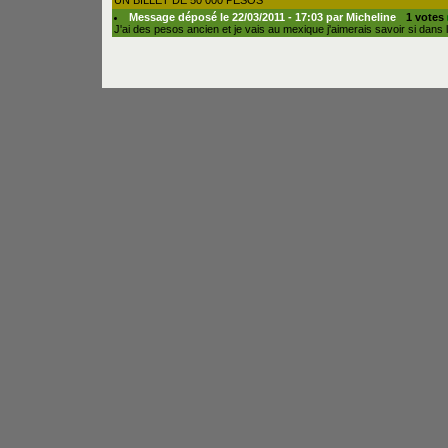
UN BILLET DE 50 000 PESOS
Message déposé le 22/03/2011 - 17:03 par Micheline
1 votes
J'ai des pesos ancien et je vais au mexique j'aimerais savoir si dans 