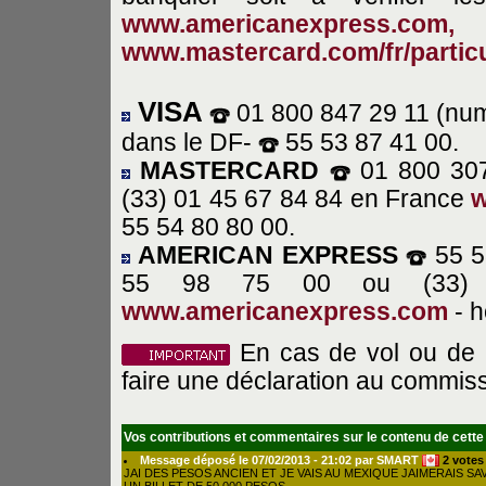
www.americanexpress.com,
www.mastercard.com/fr/particu
VISA
01 800 847 29 11 (nu
dans le DF-
55 53 87 41 00.
MASTERCARD
01 800 307
(33) 01 45 67 84 84 en France
w
55 54 80 80 00.
AMERICAN EXPRESS
55 53
55 98 75 00 ou (33)
www.americanexpress.com
- 
En cas de vol ou de p
faire une déclaration au commiss
Vos contributions et commentaires sur le contenu de cette
Message déposé le 07/02/2013 - 21:02 par SMART
2 votes
JAI DES PESOS ANCIEN ET JE VAIS AU MEXIQUE JAIMERAIS SAV