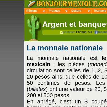
Régions
Pratique
Culture
Tourisme
Argent et banque
Imprimer
Partager sur :
faceb
La monnaie nationale
La monnaie nationale est
l
mexicain
; les pièces (
moned
circulation sont celles de 1, 2, 
20 pesos ainsi que celles de 10
50 centimes de pesos. Les b
(
billetes
) ont une valeur de 20, 5
200 et 500 pesos.
En abrégé, c'est un $ coupé