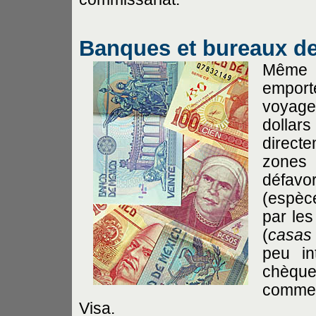
Banques et bureaux de
Même s
empor
voyage
dollar
direct
zones
défavo
(espèc
par le
(
casas
peu in
chèqu
comme 
Visa.