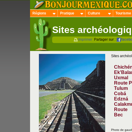
Régions
Pratique
Culture
Tourisme
Sites archéologi
Imprimer
Partager sur :
faceb
Sites archéo
Chichén
Ek'Bal
Uxmal
Route 
Tulum
Cobá
Edzná
Calakm
Route
Bec
Photo de gauch